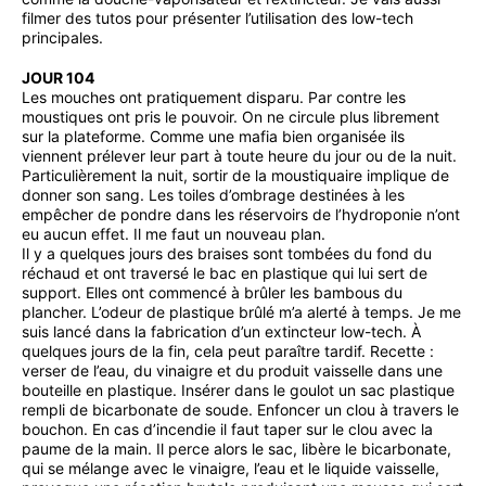
filmer des tutos pour présenter l’utilisation des low-tech
principales.
JOUR 104
Les mouches ont pratiquement disparu. Par contre les
moustiques ont pris le pouvoir. On ne circule plus librement
sur la plateforme. Comme une mafia bien organisée ils
viennent prélever leur part à toute heure du jour ou de la nuit.
Particulièrement la nuit, sortir de la moustiquaire implique de
donner son sang. Les toiles d’ombrage destinées à les
empêcher de pondre dans les réservoirs de l’hydroponie n’ont
eu aucun effet. Il me faut un nouveau plan.
Il y a quelques jours des braises sont tombées du fond du
réchaud et ont traversé le bac en plastique qui lui sert de
support. Elles ont commencé à brûler les bambous du
plancher. L’odeur de plastique brûlé m’a alerté à temps. Je me
suis lancé dans la fabrication d’un extincteur low-tech. À
quelques jours de la fin, cela peut paraître tardif. Recette :
verser de l’eau, du vinaigre et du produit vaisselle dans une
bouteille en plastique. Insérer dans le goulot un sac plastique
rempli de bicarbonate de soude. Enfoncer un clou à travers le
bouchon. En cas d’incendie il faut taper sur le clou avec la
paume de la main. Il perce alors le sac, libère le bicarbonate,
qui se mélange avec le vinaigre, l’eau et le liquide vaisselle,