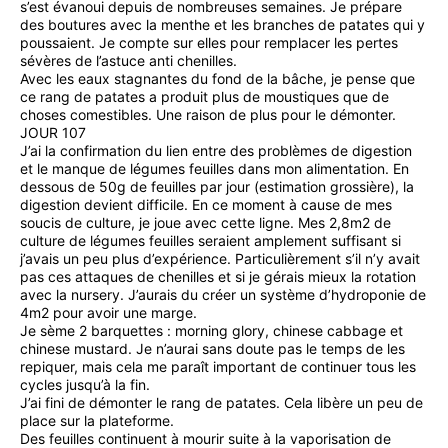
s’est évanoui depuis de nombreuses semaines. Je prépare
des boutures avec la menthe et les branches de patates qui y
poussaient. Je compte sur elles pour remplacer les pertes
sévères de l’astuce anti chenilles.
Avec les eaux stagnantes du fond de la bâche, je pense que
ce rang de patates a produit plus de moustiques que de
choses comestibles. Une raison de plus pour le démonter.
JOUR 107
J’ai la confirmation du lien entre des problèmes de digestion
et le manque de légumes feuilles dans mon alimentation. En
dessous de 50g de feuilles par jour (estimation grossière), la
digestion devient difficile. En ce moment à cause de mes
soucis de culture, je joue avec cette ligne. Mes 2,8m2 de
culture de légumes feuilles seraient amplement suffisant si
j’avais un peu plus d’expérience. Particulièrement s’il n’y avait
pas ces attaques de chenilles et si je gérais mieux la rotation
avec la nursery. J’aurais du créer un système d’hydroponie de
4m2 pour avoir une marge.
Je sème 2 barquettes : morning glory, chinese cabbage et
chinese mustard. Je n’aurai sans doute pas le temps de les
repiquer, mais cela me paraît important de continuer tous les
cycles jusqu’à la fin.
J’ai fini de démonter le rang de patates. Cela libère un peu de
place sur la plateforme.
Des feuilles continuent à mourir suite à la vaporisation de