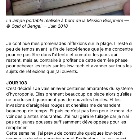
La lampe portable réalisée à bord de la Mission Biosphère —
© Gold of Bengal — Juin 2018
Je continue mes promenades réflexions sur la plage. Il reste si
peu de temps avant la fin de l’expérience que je me concentre
pour ne pas être dans l’attente et compter les jours qui
restent, mais au contraire à profiter de cette dernière phase
pour achever les tests sur les low-tech et avancer sur tous les
sujets de réflexions que j’ai ouverts.
JOUR 103
C’est décidé ! Je vais enlever certaines amarantes du système
d’hydroponie. Elles prennent beaucoup de place alors qu’elles
ne produisent quasiment pas de nouvelles feuilles. Et les
invasions d’araignées rouges et chenilles me demandent
beaucoup de temps. Et puis ce n’est pas bon pour le moral de
voir des plantes mourantes. J’ai mal géré le tuilage car je n’ai
pas de jeunes pousses suffisamment développées pour les
remplacer.
Cette semaine, j’ai prévu de construire quelques low-tech
comme la douche-vaporisateur et l’extincteur. Je vais aussi