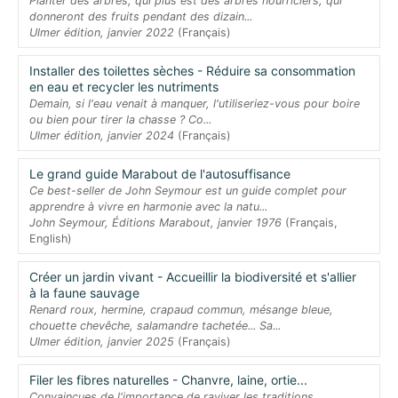
Planter des arbres, qui plus est des arbres nourriciers, qui
donneront des fruits pendant des dizain...
Ulmer édition, janvier 2022
(Français)
Installer des toilettes sèches - Réduire sa consommation
en eau et recycler les nutriments
Demain, si l'eau venait à manquer, l'utiliseriez-vous pour boire
ou bien pour tirer la chasse ? Co...
Ulmer édition, janvier 2024
(Français)
Le grand guide Marabout de l'autosuffisance
Ce best-seller de John Seymour est un guide complet pour
apprendre à vivre en harmonie avec la natu...
John Seymour, Éditions Marabout, janvier 1976
(Français,
English)
Créer un jardin vivant - Accueillir la biodiversité et s'allier
à la faune sauvage
Renard roux, hermine, crapaud commun, mésange bleue,
chouette chevêche, salamandre tachetée... Sa...
Ulmer édition, janvier 2025
(Français)
Filer les fibres naturelles - Chanvre, laine, ortie...
Convaincues de l'importance de raviver les traditions