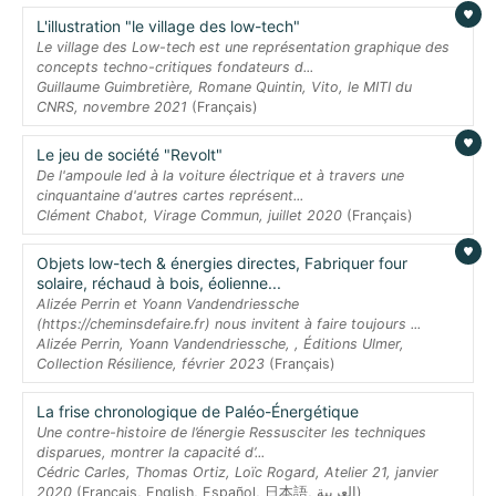
L'illustration "le village des low-tech"
Le village des Low-tech est une représentation graphique des
concepts techno-critiques fondateurs d...
Guillaume Guimbretière, Romane Quintin, Vito, le MITI du
CNRS, novembre 2021
(Français)
Le jeu de société "Revolt"
De l'ampoule led à la voiture électrique et à travers une
cinquantaine d'autres cartes représent...
Clément Chabot, Virage Commun, juillet 2020
(Français)
Objets low-tech & énergies directes, Fabriquer four
solaire, réchaud à bois, éolienne...
Alizée Perrin et Yoann Vandendriessche
(https://cheminsdefaire.fr) nous invitent à faire toujours ...
Alizée Perrin, Yoann Vandendriessche, , Éditions Ulmer,
Collection Résilience, février 2023
(Français)
La frise chronologique de Paléo-Énergétique
Une contre-histoire de l’énergie Ressusciter les techniques
disparues, montrer la capacité d’...
Cédric Carles, Thomas Ortiz, Loïc Rogard, Atelier 21, janvier
2020
(Français, English, Español, 日本語, العربية)