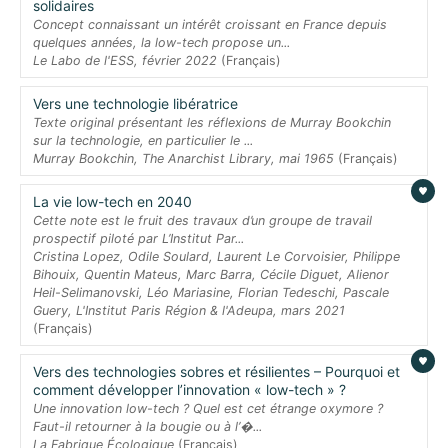
solidaires
Concept connaissant un intérêt croissant en France depuis
quelques années, la low-tech propose un...
Le Labo de l'ESS, février 2022
(Français)
Vers une technologie libératrice
Texte original présentant les réflexions de Murray Bookchin
sur la technologie, en particulier le ...
Murray Bookchin, The Anarchist Library, mai 1965
(Français)
La vie low-tech en 2040
Cette note est le fruit des travaux d’un groupe de travail
prospectif piloté par L’Institut Par...
Cristina Lopez, Odile Soulard, Laurent Le Corvoisier, Philippe
Bihouix, Quentin Mateus, Marc Barra, Cécile Diguet, Alienor
Heil-Selimanovski, Léo Mariasine, Florian Tedeschi, Pascale
Guery, L'Institut Paris Région & l'Adeupa, mars 2021
(Français)
Vers des technologies sobres et résilientes – Pourquoi et
comment développer l’innovation « low-tech » ?
Une innovation low-tech ? Quel est cet étrange oxymore ?
Faut-il retourner à la bougie ou à l’�...
La Fabrique Écologique
(Français)