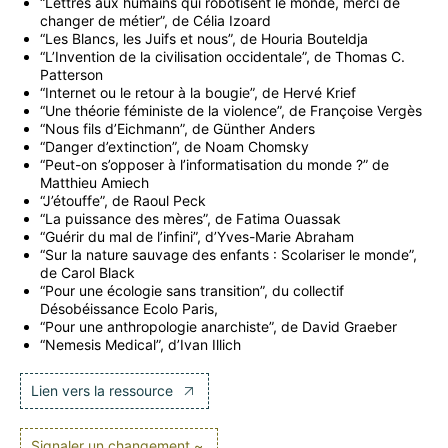
“Lettres aux humains qui robotisent le monde, merci de
changer de métier”, de Célia Izoard
“Les Blancs, les Juifs et nous”, de Houria Bouteldja
“L’Invention de la civilisation occidentale”, de Thomas C.
Patterson
“Internet ou le retour à la bougie”, de Hervé Krief
“Une théorie féministe de la violence”, de Françoise Vergès
“Nous fils d’Eichmann”, de Günther Anders
“Danger d’extinction”, de Noam Chomsky
“Peut-on s’opposer à l’informatisation du monde ?” de
Matthieu Amiech
“J’étouffe”, de Raoul Peck
“La puissance des mères”, de Fatima Ouassak
“Guérir du mal de l’infini”, d’Yves-Marie Abraham
“Sur la nature sauvage des enfants : Scolariser le monde”,
de Carol Black
“Pour une écologie sans transition”, du collectif
Désobéissance Ecolo Paris,
“Pour une anthropologie anarchiste”, de David Graeber
“Nemesis Medical”, d’Ivan Illich
Lien vers la ressource
Signaler un changement ~