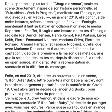
Deux spectacles plus tard — “Chagrin d’Amour”, seule en
scène directement inspiré de son histoire personnelle, et
“Fukushima : Work in Progress”, manifeste sur l’écologie, en
duo avec Xavier Mathieu —, en janvier 2018, elle continue de
mêler lectures, scènes et écologie en écrivant “Ecologie,
maintenant il faut se battre” en collaboration avec le média
Reporterre. En effet, il s’agit d’une lecture de textes d’écologie
radicale (de Derrick Jensen, Hervé Kempf, Paul Watson, Lierre
Keith, Pierre-Emmanuel Neurohr, Vandana Shiva, Pierre de
Ronsard, Armand Farrachi, et Fabrice Nicolino), qu’elle joue
avec Marianne Denicourt et 6 autres comédien·nes. La
captation vidéo de la première à la maison des métalos, ainsi
que la sélection des textes est depuis disponible à la reprise
en open source, afin de faciliter la représentation du
spectacle et la diffusion du message.
Enfin, en mai 2019, elle crée un nouveau seule en scène,
“Billion Dollar Baby, lettre ouverte à mon bébé à naitre”, dont
la sortie est largement perturbée par la pandémie de Covid
19. C’est alors qu’elle décide de lancer Big Books ; pour
preuve sa présentation du podcast :
“Je m’appelle Audrey Vernon, et dans le cadre de mon ex-
nouveau spectacle “Billion Dollar Baby” j’ai décidé de partager
avec vous mes lectures. Parce que je suis toujours en avance
sur les nouvelles technologies, parce que le président de la