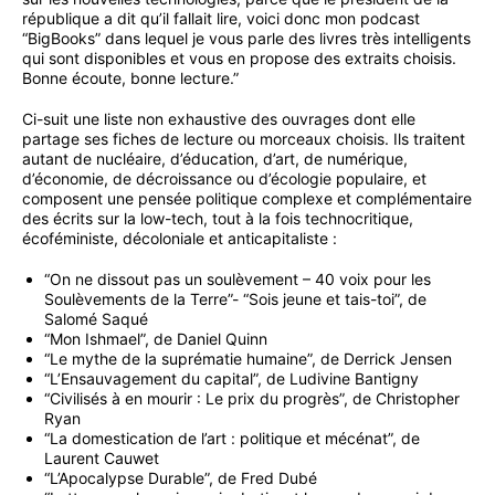
république a dit qu’il fallait lire, voici donc mon podcast
“BigBooks” dans lequel je vous parle des livres très intelligents
qui sont disponibles et vous en propose des extraits choisis.
Bonne écoute, bonne lecture.”
Ci-suit une liste non exhaustive des ouvrages dont elle
partage ses fiches de lecture ou morceaux choisis. Ils traitent
autant de nucléaire, d’éducation, d’art, de numérique,
d’économie, de décroissance ou d’écologie populaire, et
composent une pensée politique complexe et complémentaire
des écrits sur la low-tech, tout à la fois technocritique,
écoféministe, décoloniale et anticapitaliste :
“On ne dissout pas un soulèvement – 40 voix pour les
Soulèvements de la Terre”- “Sois jeune et tais-toi”, de
Salomé Saqué
“Mon Ishmael”, de Daniel Quinn
“Le mythe de la suprématie humaine”, de Derrick Jensen
“L’Ensauvagement du capital”, de Ludivine Bantigny
“Civilisés à en mourir : Le prix du progrès”, de Christopher
Ryan
“La domestication de l’art : politique et mécénat”, de
Laurent Cauwet
“L’Apocalypse Durable”, de Fred Dubé