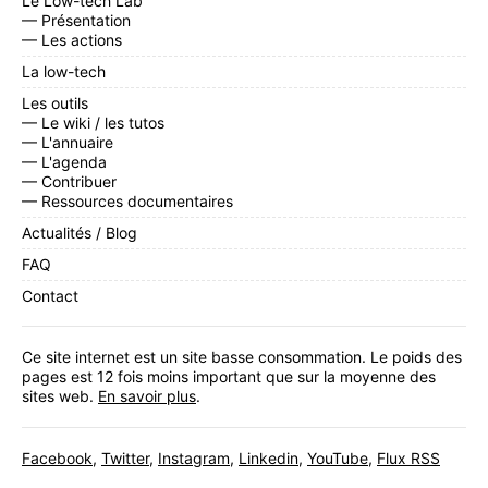
Le Low-tech Lab
— Présentation
— Les actions
La low-tech
Les outils
— Le wiki / les tutos
— L'annuaire
— L'agenda
— Contribuer
— Ressources documentaires
Actualités / Blog
FAQ
Contact
Ce site internet est un site basse consommation. Le poids des
pages est 12 fois moins important que sur la moyenne des
sites web.
En savoir plus
.
Facebook
,
Twitter
,
Instagram
,
Linkedin
,
YouTube
,
Flux RSS
Inscrivez-vous
à notre newsletter mensuelle.