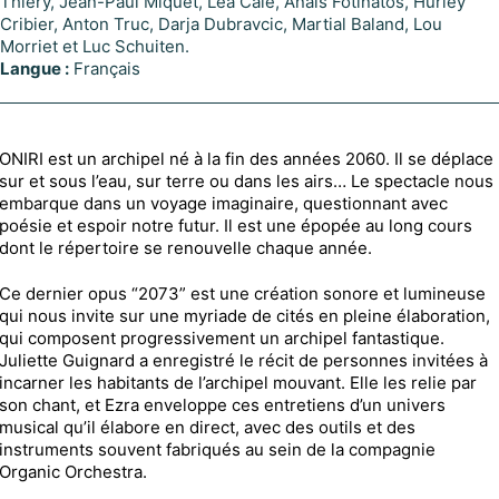
Thiéry, Jean-Paul Miquet, Léa Caie, Anaïs Fotinatos, Hurley
Cribier, Anton Truc, Darja Dubravcic, Martial Baland, Lou
Morriet et Luc Schuiten.
Langue :
Français
ONIRI est un archipel né à la fin des années 2060. Il se déplace
sur et sous l’eau, sur terre ou dans les airs… Le spectacle nous
embarque dans un voyage imaginaire, questionnant avec
poésie et espoir notre futur. Il est une épopée au long cours
dont le répertoire se renouvelle chaque année.
Ce dernier opus “2073” est une création sonore et lumineuse
qui nous invite sur une myriade de cités en pleine élaboration,
qui composent progressivement un archipel fantastique.
Juliette Guignard a enregistré le récit de personnes invitées à
incarner les habitants de l’archipel mouvant. Elle les relie par
son chant, et Ezra enveloppe ces entretiens d’un univers
musical qu’il élabore en direct, avec des outils et des
instruments souvent fabriqués au sein de la compagnie
Organic Orchestra.