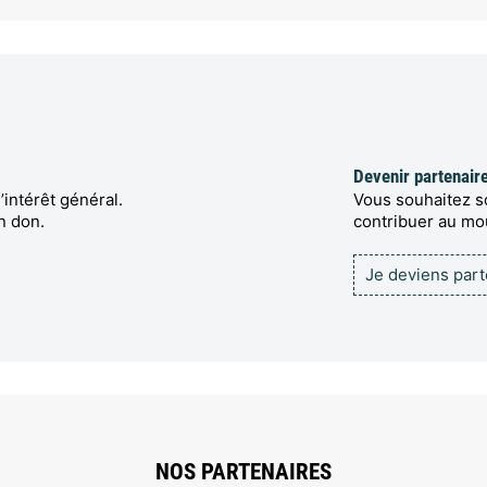
Devenir partenair
’intérêt général.
Vous souhaitez so
n don.
contribuer au m
Je deviens par
NOS PARTENAIRES