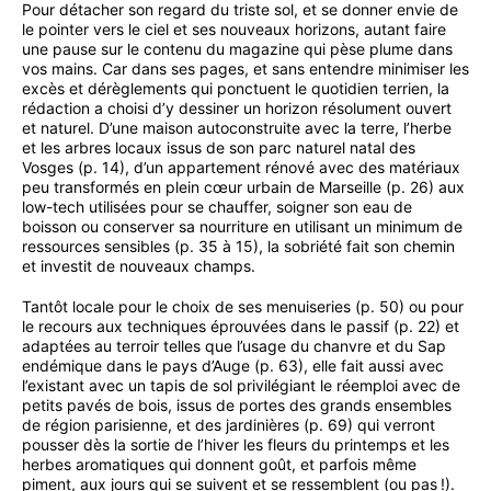
Pour détacher son regard du triste sol, et se donner envie de
le pointer vers le ciel et ses nouveaux horizons, autant faire
une pause sur le contenu du magazine qui pèse plume dans
vos mains. Car dans ses pages, et sans entendre minimiser les
excès et dérèglements qui ponctuent le quotidien terrien, la
rédaction a choisi d’y dessiner un horizon résolument ouvert
et naturel. D’une maison autoconstruite avec la terre, l’herbe
et les arbres locaux issus de son parc naturel natal des
Vosges (p. 14), d’un appartement rénové avec des matériaux
peu transformés en plein cœur urbain de Marseille (p. 26) aux
low-tech utilisées pour se chauffer, soigner son eau de
boisson ou conserver sa nourriture en utilisant un minimum de
ressources sensibles (p. 35 à 15), la sobriété fait son chemin
et investit de nouveaux champs.
Tantôt locale pour le choix de ses menuiseries (p. 50) ou pour
le recours aux techniques éprouvées dans le passif (p. 22) et
adaptées au terroir telles que l’usage du chanvre et du Sap
endémique dans le pays d’Auge (p. 63), elle fait aussi avec
l’existant avec un tapis de sol privilégiant le réemploi avec de
petits pavés de bois, issus de portes des grands ensembles
de région parisienne, et des jardinières (p. 69) qui verront
pousser dès la sortie de l’hiver les fleurs du printemps et les
herbes aromatiques qui donnent goût, et parfois même
piment, aux jours qui se suivent et se ressemblent (ou pas !).