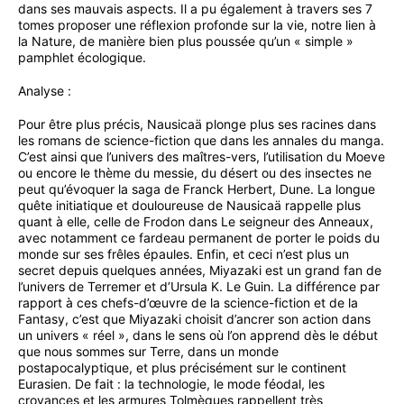
dans ses mauvais aspects. Il a pu également à travers ses 7
tomes proposer une réflexion profonde sur la vie, notre lien à
la Nature, de manière bien plus poussée qu’un « simple »
pamphlet écologique.
Analyse :
Pour être plus précis, Nausicaä plonge plus ses racines dans
les romans de science-fiction que dans les annales du manga.
C’est ainsi que l’univers des maîtres-vers, l’utilisation du Moeve
ou encore le thème du messie, du désert ou des insectes ne
peut qu’évoquer la saga de Franck Herbert, Dune. La longue
quête initiatique et douloureuse de Nausicaä rappelle plus
quant à elle, celle de Frodon dans Le seigneur des Anneaux,
avec notamment ce fardeau permanent de porter le poids du
monde sur ses frêles épaules. Enfin, et ceci n’est plus un
secret depuis quelques années, Miyazaki est un grand fan de
l’univers de Terremer et d’Ursula K. Le Guin. La différence par
rapport à ces chefs-d’œuvre de la science-fiction et de la
Fantasy, c’est que Miyazaki choisit d’ancrer son action dans
un univers « réel », dans le sens où l’on apprend dès le début
que nous sommes sur Terre, dans un monde
postapocalyptique, et plus précisément sur le continent
Eurasien. De fait : la technologie, le mode féodal, les
croyances et les armures Tolmèques rappellent très