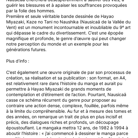
guérir les blessures et à apaiser les souffrances provoquées
par la folie des hommes.
Première et seule véritable bande dessinée de Hayao
Miyazaki, Kaze no Tani no Naushika (Nausicaä de la Vallée du
Vent) est un monument incontournable et inoubliable du 9ᵉ art
qui dépasse le cadre du divertissement. C’est une épopée
magnifique et profonde, le genre d’œuvre qui peut changer
notre perception du monde et un exemple pour les
générations futures.
Plus d’info :
C’est également une œuvre originale de par son processus de
création, sa réalisation et sa publication : son format, en A4,
est relativement rare dans l’histoire du manga et aurait pu
permettre à Hayao Miyazaki de grands moments de
contemplation et d’étirement de l’action. Pourtant, Nausicaä
casse ce schéma récurrent du genre pour proposer au
contraire une action dense, complexe, fouillée, parfois même
à la limite du compréhensible. Au fur et à mesure des tomes et
des années, on remarque un trait de plus en plus incisif et
précis, des dialogues riches et profonds, un découpage
époustouflant. Le mangaka mettra 12 ans, de 1982 à 1994 à
aboutir l’histoire : « j’ai commencé à dessiner le manga parce