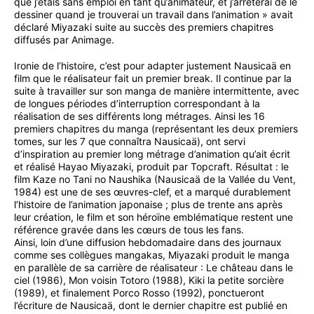
que j’étais sans emploi en tant qu’animateur, et j’arrêterai de le
dessiner quand je trouverai un travail dans l’animation » avait
déclaré Miyazaki suite au succès des premiers chapitres
diffusés par Animage.
Ironie de l’histoire, c’est pour adapter justement Nausicaä en
film que le réalisateur fait un premier break. Il continue par la
suite à travailler sur son manga de manière intermittente, avec
de longues périodes d’interruption correspondant à la
réalisation de ses différents long métrages. Ainsi les 16
premiers chapitres du manga (représentant les deux premiers
tomes, sur les 7 que connaîtra Nausicaä), ont servi
d’inspiration au premier long métrage d’animation qu’ait écrit
et réalisé Hayao Miyazaki, produit par Topcraft. Résultat : le
film Kaze no Tani no Naushika (Nausicaä de la Vallée du Vent,
1984) est une de ses œuvres-clef, et a marqué durablement
l’histoire de l’animation japonaise ; plus de trente ans après
leur création, le film et son héroïne emblématique restent une
référence gravée dans les cœurs de tous les fans.
Ainsi, loin d’une diffusion hebdomadaire dans des journaux
comme ses collègues mangakas, Miyazaki produit le manga
en parallèle de sa carrière de réalisateur : Le château dans le
ciel (1986), Mon voisin Totoro (1988), Kiki la petite sorcière
(1989), et finalement Porco Rosso (1992), ponctueront
l’écriture de Nausicaä, dont le dernier chapitre est publié en