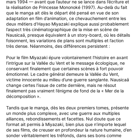
mars 1994 — avant que l’auteur ne se lance dans l’écriture et
la réalisation de Princesse Mononoké (1997). Au-delà du fait
que le manga ait dès le départ été pensé en vue de son
adaptation en film d’animation, ce chevauchement entre les
deux métiers d’Hayao Miyazaki explique aussi probablement
l’aspect très cinématographique de la mise en scène de
Nausicaä, presque équivalent à un story-board, où les détails
foisonnent, les variations de plans sont multiples et l’action
très dense. Néanmoins, des différences persistent :
Pour le film Miyazaki épure volontairement l’histoire en axant
l’intrigue sur la Vallée du Vent et le message écologique, ne
conservant finalement que certaines scènes à fort pouvoir
émotionnel. Le cadre général demeure la Vallée du Vent,
victime innocente au milieu d’une guerre sanglante. Nausicaä
change certes l’issue de cette dernière, mais ne résout
finalement pas vraiment l’énigme de fond de la « Mer de la
décomposition ».
Tandis que le manga, dès les deux premiers tomes, présente
un monde plus complexe, avec une guerre aux multiples
alliances, rebondissements et facettes. Nul doute que ce
format ait permis à Miyazaki, bien plus que n’importe lequel
de ses films, de creuser en profondeur la nature humaine, d’en
sonder véritablement les tréfonds, dans ses bons comme