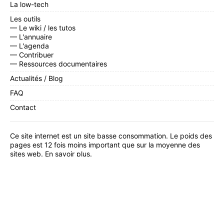
La low-tech
Les outils
— Le wiki / les tutos
— L'annuaire
— L'agenda
— Contribuer
— Ressources documentaires
Actualités / Blog
FAQ
Contact
Ce site internet est un site basse consommation. Le poids des
pages est 12 fois moins important que sur la moyenne des
sites web.
En savoir plus
.
Facebook
,
Twitter
,
Instagram
,
Linkedin
,
YouTube
,
Flux RSS
Inscrivez-vous
à notre newsletter mensuelle.