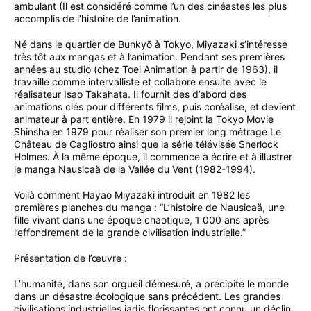
ambulant (Il est considéré comme l’un des cinéastes les plus
accomplis de l’histoire de l’animation.
Né dans le quartier de Bunkyō à Tokyo, Miyazaki s’intéresse
très tôt aux mangas et à l’animation. Pendant ses premières
années au studio (chez Toei Animation à partir de 1963), il
travaille comme intervalliste et collabore ensuite avec le
réalisateur Isao Takahata. Il fournit des d’abord des
animations clés pour différents films, puis coréalise, et devient
animateur à part entière. En 1979 il rejoint la Tokyo Movie
Shinsha en 1979 pour réaliser son premier long métrage Le
Château de Cagliostro ainsi que la série télévisée Sherlock
Holmes. À la même époque, il commence à écrire et à illustrer
le manga Nausicaä de la Vallée du Vent (1982-1994).
Voilà comment Hayao Miyazaki introduit en 1982 les
premières planches du manga : “L’histoire de Nausicaä, une
fille vivant dans une époque chaotique, 1 000 ans après
l’effondrement de la grande civilisation industrielle.”
Présentation de l’œuvre :
L’humanité, dans son orgueil démesuré, a précipité le monde
dans un désastre écologique sans précédent. Les grandes
civilisations industrielles jadis florissantes ont connu un déclin