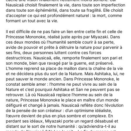
Nausicaä choisit finalement la vie, dans toute son imperfection
dans toute son éphémérité, dans toute sa fragilité. Elle choisit
d’accepter ce qui est profondément naturel : la mort, comme
formant un tout avec la vie.
Il est difficile de ne pas faire un lien entre cette fin et celle de
Princesse Mononoke, réalisé juste après par Miyazaki. Dans
ces deux mondes où l’humanité semble courir à sa perte,
avide de pouvoir et prête à détruire la nature pour parvenir à
ses fins, deux personnes luttent contre ces forces
destructrices. Nausicaä, elle, remporte finalement son pari et
son monde, bien que ravagé par la guerre, est préservé.
L’homme reprend sa place de maillon dans la chaîne de la vie
et ne décidera plus du sort de la Nature. Mais Ashitaka, lui, ne
peut sauver le monde ancien. Dans Princesse Mononoke, le
constat semble amer : l’homme ne peut vivre au sein de la
Nature et c’est pourquoi Ashitaka et San ne peuvent pas se
retrouver. Là où Nausicaä replace l’homme au sein de la
nature, Princesse Mononoke le place en maître d’un monde
défiguré et changé à jamais. Nausicaä reflète donc l’évolution
de la pensée de son créateur : d’un optimisme idéaliste,
l’œuvre devient de plus en plus sombre et complexe. En
perdant ses idéaux, Miyazaki porte un regard désabusé et
distant sur le sort de notre humanité : qu’adviendra-t-il au