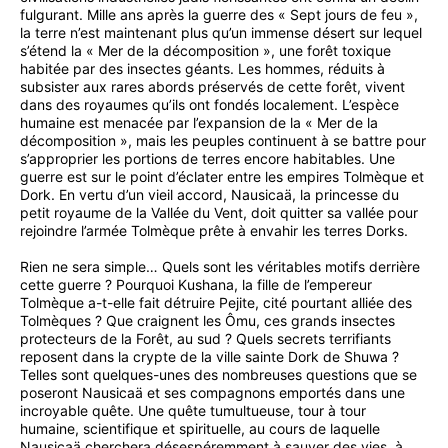
fulgurant. Mille ans après la guerre des « Sept jours de feu »,
la terre n’est maintenant plus qu’un immense désert sur lequel
s’étend la « Mer de la décomposition », une forêt toxique
habitée par des insectes géants. Les hommes, réduits à
subsister aux rares abords préservés de cette forêt, vivent
dans des royaumes qu’ils ont fondés localement. L’espèce
humaine est menacée par l’expansion de la « Mer de la
décomposition », mais les peuples continuent à se battre pour
s’approprier les portions de terres encore habitables. Une
guerre est sur le point d’éclater entre les empires Tolmèque et
Dork. En vertu d’un vieil accord, Nausicaä, la princesse du
petit royaume de la Vallée du Vent, doit quitter sa vallée pour
rejoindre l’armée Tolmèque prête à envahir les terres Dorks.
Rien ne sera simple… Quels sont les véritables motifs derrière
cette guerre ? Pourquoi Kushana, la fille de l’empereur
Tolmèque a-t-elle fait détruire Pejite, cité pourtant alliée des
Tolmèques ? Que craignent les Ômu, ces grands insectes
protecteurs de la Forêt, au sud ? Quels secrets terrifiants
reposent dans la crypte de la ville sainte Dork de Shuwa ?
Telles sont quelques-unes des nombreuses questions que se
poseront Nausicaä et ses compagnons emportés dans une
incroyable quête. Une quête tumultueuse, tour à tour
humaine, scientifique et spirituelle, au cours de laquelle
Nausicaä cherchera désespéremment à sauver des vies, à