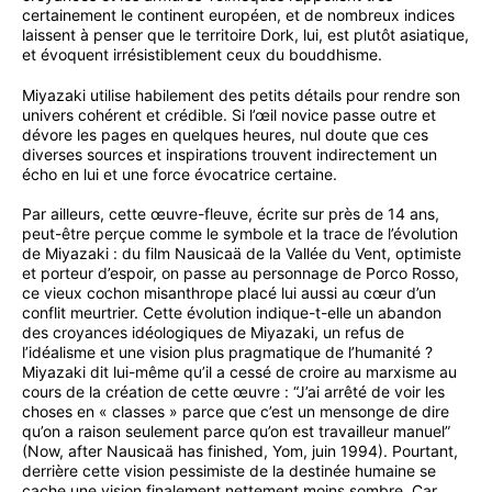
certainement le continent européen, et de nombreux indices
laissent à penser que le territoire Dork, lui, est plutôt asiatique,
et évoquent irrésistiblement ceux du bouddhisme.
Miyazaki utilise habilement des petits détails pour rendre son
univers cohérent et crédible. Si l’œil novice passe outre et
dévore les pages en quelques heures, nul doute que ces
diverses sources et inspirations trouvent indirectement un
écho en lui et une force évocatrice certaine.
Par ailleurs, cette œuvre-fleuve, écrite sur près de 14 ans,
peut-être perçue comme le symbole et la trace de l’évolution
de Miyazaki : du film Nausicaä de la Vallée du Vent, optimiste
et porteur d’espoir, on passe au personnage de Porco Rosso,
ce vieux cochon misanthrope placé lui aussi au cœur d’un
conflit meurtrier. Cette évolution indique-t-elle un abandon
des croyances idéologiques de Miyazaki, un refus de
l’idéalisme et une vision plus pragmatique de l’humanité ?
Miyazaki dit lui-même qu’il a cessé de croire au marxisme au
cours de la création de cette œuvre : “J’ai arrêté de voir les
choses en « classes » parce que c’est un mensonge de dire
qu’on a raison seulement parce qu’on est travailleur manuel”
(Now, after Nausicaä has finished, Yom, juin 1994). Pourtant,
derrière cette vision pessimiste de la destinée humaine se
cache une vision finalement nettement moins sombre. Car