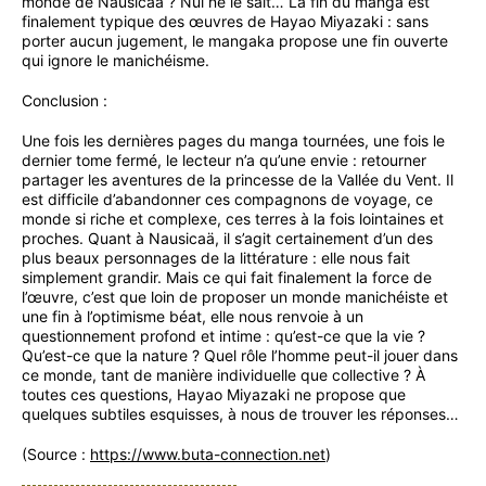
monde de Nausicaä ? Nul ne le sait… La fin du manga est
finalement typique des œuvres de Hayao Miyazaki : sans
porter aucun jugement, le mangaka propose une fin ouverte
qui ignore le manichéisme.
Conclusion :
Une fois les dernières pages du manga tournées, une fois le
dernier tome fermé, le lecteur n’a qu’une envie : retourner
partager les aventures de la princesse de la Vallée du Vent. Il
est difficile d’abandonner ces compagnons de voyage, ce
monde si riche et complexe, ces terres à la fois lointaines et
proches. Quant à Nausicaä, il s’agit certainement d’un des
plus beaux personnages de la littérature : elle nous fait
simplement grandir. Mais ce qui fait finalement la force de
l’œuvre, c’est que loin de proposer un monde manichéiste et
une fin à l’optimisme béat, elle nous renvoie à un
questionnement profond et intime : qu’est-ce que la vie ?
Qu’est-ce que la nature ? Quel rôle l’homme peut-il jouer dans
ce monde, tant de manière individuelle que collective ? À
toutes ces questions, Hayao Miyazaki ne propose que
quelques subtiles esquisses, à nous de trouver les réponses…
(Source :
https://www.buta-connection.net
)