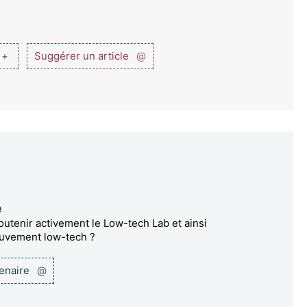
 +
Suggérer un article
@
e
utenir activement le Low-tech Lab et ainsi
ouvement low-tech ?
tenaire
@