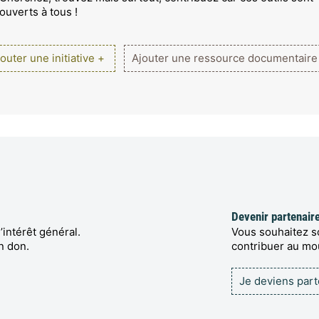
ouverts à tous !
outer une initiative +
Ajouter une ressource documentaire
Devenir partenair
’intérêt général.
Vous souhaitez so
n don.
contribuer au m
Je deviens par