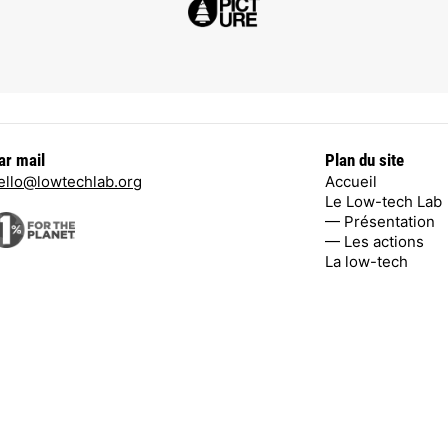
ar mail
Plan du site
ello@lowtechlab.org
Accueil
Le Low-tech Lab
— Présentation
— Les actions
La low-tech
on. Le poids des
Facebook
,
Twitte
 moyenne des
Inscrivez-vous
à 