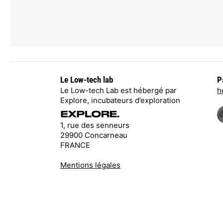
Le Low-tech lab
P
Le Low-tech Lab est hébergé par
h
Explore, incubateurs d’exploration
1, rue des senneurs
29900 Concarneau
FRANCE
Mentions légales
Ce site internet est un site basse consommati
pages est 12 fois moins important que sur la
sites web.
En savoir plus
.