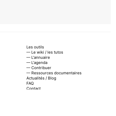
Les outils
— Le wiki / les tutos
— L'annuaire
— L'agenda
— Contribuer
— Ressources documentaires
Actualités / Blog
FAQ
Contact
r
,
Instagram
,
Linkedin
,
YouTube
,
Flux RSS
notre newsletter mensuelle.