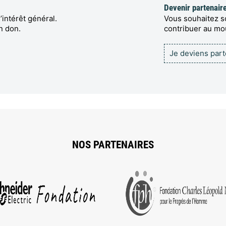
Devenir partenair
’intérêt général.
Vous souhaitez so
n don.
contribuer au m
Je deviens par
NOS PARTENAIRES