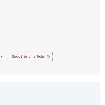
 +
Suggérer un article
@