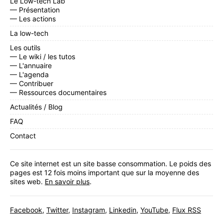
Le Low-tech Lab
— Présentation
— Les actions
La low-tech
Les outils
— Le wiki / les tutos
— L'annuaire
— L'agenda
— Contribuer
— Ressources documentaires
Actualités / Blog
FAQ
Contact
Ce site internet est un site basse consommation. Le poids des
pages est 12 fois moins important que sur la moyenne des
sites web.
En savoir plus
.
Facebook
,
Twitter
,
Instagram
,
Linkedin
,
YouTube
,
Flux RSS
Inscrivez-vous
à notre newsletter mensuelle.