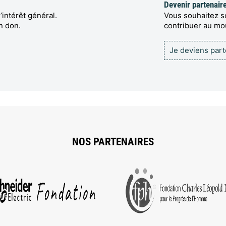
Devenir partenair
’intérêt général.
Vous souhaitez so
n don.
contribuer au m
Je deviens par
NOS PARTENAIRES