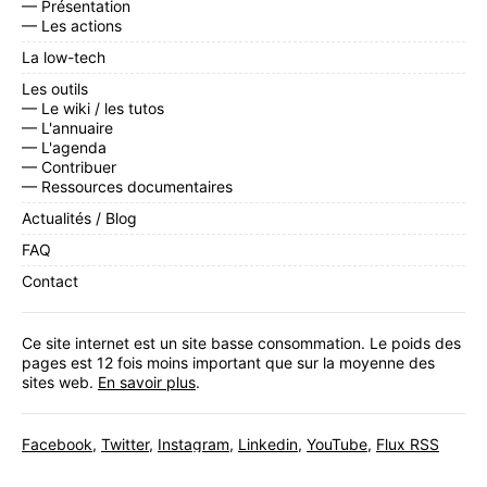
— Présentation
— Les actions
La low-tech
Les outils
— Le wiki / les tutos
— L'annuaire
— L'agenda
— Contribuer
— Ressources documentaires
Actualités / Blog
FAQ
Contact
Ce site internet est un site basse consommation. Le poids des
pages est 12 fois moins important que sur la moyenne des
sites web.
En savoir plus
.
Facebook
,
Twitter
,
Instagram
,
Linkedin
,
YouTube
,
Flux RSS
Inscrivez-vous
à notre newsletter mensuelle.