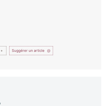
 +
Suggérer un article
@
e