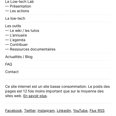
Le Low-tech Lab
— Présentation
— Les actions
La low-tech
Les outils
— Le wiki / les tutos
— L'annuaire
— L'agenda
— Contribuer
— Ressources documentaires
Actualités / Blog
FAQ
Contact
Ce site internet est un site basse consommation. Le poids des
pages est 12 fois moins important que sur la moyenne des
sites web.
En savoir plus
.
Facebook
,
Twitter
,
Instagram
,
Linkedin
,
YouTube
,
Flux RSS
Inscrivez-vous
à notre newsletter mensuelle.