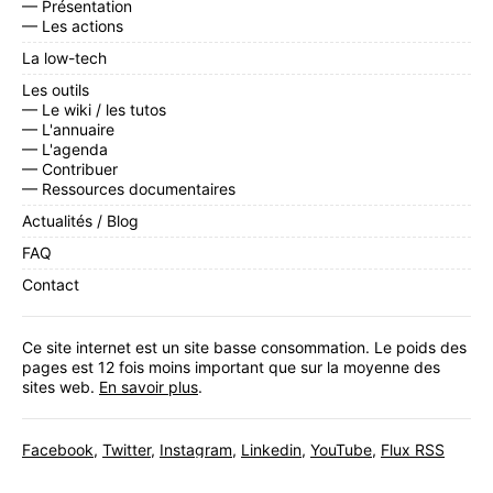
— Présentation
— Les actions
La low-tech
Les outils
— Le wiki / les tutos
— L'annuaire
— L'agenda
— Contribuer
— Ressources documentaires
Actualités / Blog
FAQ
Contact
Ce site internet est un site basse consommation. Le poids des
pages est 12 fois moins important que sur la moyenne des
sites web.
En savoir plus
.
Facebook
,
Twitter
,
Instagram
,
Linkedin
,
YouTube
,
Flux RSS
Inscrivez-vous
à notre newsletter mensuelle.