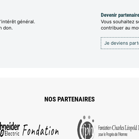
Devenir partenair
’intérêt général.
Vous souhaitez so
n don.
contribuer au m
Je deviens par
NOS PARTENAIRES