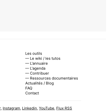
Les outils
— Le wiki / les tutos
— L'annuaire
— L'agenda
— Contribuer
— Ressources documentaires
Actualités / Blog
FAQ
Contact
r
,
Instagram
,
Linkedin
,
YouTube
,
Flux RSS