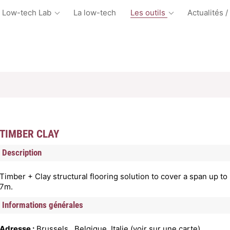
 Low-tech Lab
La low-tech
Les outils
Actualités /
TIMBER CLAY
Description
Timber + Clay structural flooring solution to cover a span up to
7m.
Informations générales
Adresse :
Brussels , Belgique, Italie (
voir sur une carte
)