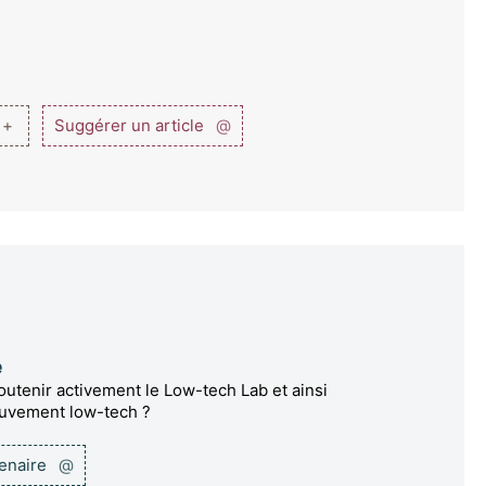
 +
Suggérer un article
@
e
utenir activement le Low-tech Lab et ainsi
ouvement low-tech ?
tenaire
@