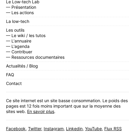
Le Low-tech Lab
— Présentation
— Les actions
La low-tech
Les outils
— Le wiki / les tutos
— L'annuaire
— L'agenda
— Contribuer
— Ressources documentaires
Actualités / Blog
FAQ
Contact
Ce site internet est un site basse consommation. Le poids des
pages est 12 fois moins important que sur la moyenne des
sites web.
En savoir plus
.
Facebook
,
Twitter
,
Instagram
,
Linkedin
,
YouTube
,
Flux RSS
Inscrivez-vous
à notre newsletter mensuelle.