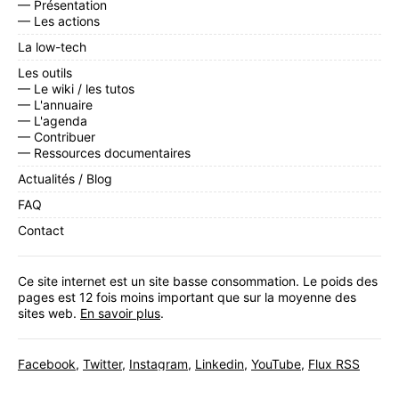
— Présentation
— Les actions
La low-tech
Les outils
— Le wiki / les tutos
— L'annuaire
— L'agenda
— Contribuer
— Ressources documentaires
Actualités / Blog
FAQ
Contact
Ce site internet est un site basse consommation. Le poids des
pages est 12 fois moins important que sur la moyenne des
sites web.
En savoir plus
.
Facebook
,
Twitter
,
Instagram
,
Linkedin
,
YouTube
,
Flux RSS
Inscrivez-vous
à notre newsletter mensuelle.