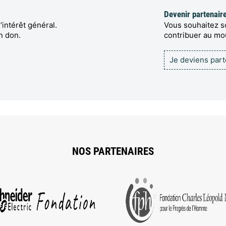
Devenir partenair
’intérêt général.
Vous souhaitez so
n don.
contribuer au m
Je deviens par
NOS PARTENAIRES