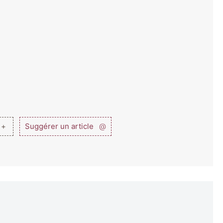
 +
Suggérer un article
@