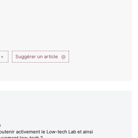
 +
Suggérer un article
@
e
utenir activement le Low-tech Lab et ainsi
ouvement low-tech ?