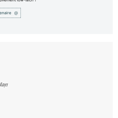
tenaire
@