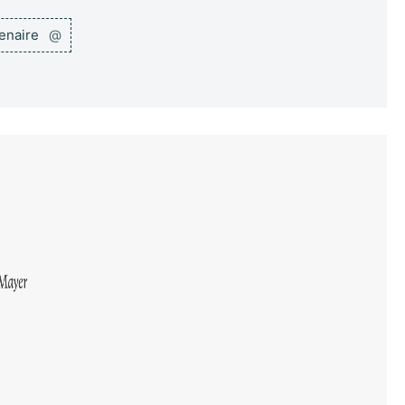
tenaire
@