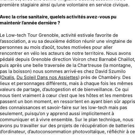
première stagiaire ainsi qu’une volontaire en service civique.
Avec la crise sanitaire, quelels activités avez-vous pu
maintenir l’année dernière ?
Le Low-tech Tour Grenoble, activité estivale favorite de
l’association, a vu sa deuxième édition réunir une vingtaine de
personnes au mois d’août, toutes motivées pour aller
rencontrer en vélo les acteurs de notre territoire. Nous avons
pédalé depuis Grenoble direction Voiron chez Barnabé Chaillot
puis après une belle traversée de la Chartreuse (la montagne,
pas la boisson) nous sommes arrivé·es chez David Szumilo
(
Oxalis
,
Du Soleil Dans nos Assiettes
) près de Chambéry. Des
lieux et personnages différents, mais à chaque fois les mêmes
valeurs de partage, d’autogestion et de bienveillance. Ce qui
nous tient vraiment à cœur c’est que les hôtes et les membres
passent un bon moment, en ressortent en ayant bien sûr appri
des connaissances et savoir-faire sur les low-tech mais pas
seulement, puisqu’on y apprend aussi implicitement à
communiquer et à vivre ensemble. Sur le plan technique, nous
avons pu travailler sur des projets de récupération de batteries
d’ordinateur, d’autoconsommation photovoltaïque, réfléchir à ce