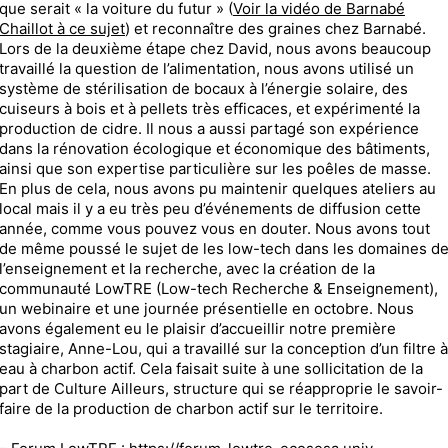
que serait « la voiture du futur » (
Voir la vidéo de Barnabé
Chaillot à ce sujet
) et reconnaître des graines chez Barnabé.
Lors de la deuxième étape chez David, nous avons beaucoup
travaillé la question de l’alimentation, nous avons utilisé un
système de stérilisation de bocaux à l’énergie solaire, des
cuiseurs à bois et à pellets très efficaces, et expérimenté la
production de cidre. Il nous a aussi partagé son expérience
dans la rénovation écologique et économique des bâtiments,
ainsi que son expertise particulière sur les poêles de masse.
En plus de cela, nous avons pu maintenir quelques ateliers au
local mais il y a eu très peu d’événements de diffusion cette
année, comme vous pouvez vous en douter. Nous avons tout
de même poussé le sujet de les low-tech dans les domaines d
l’enseignement et la recherche, avec la création de la
communauté LowTRE (Low-tech Recherche & Enseignement),
un webinaire et une journée présentielle en octobre. Nous
avons également eu le plaisir d’accueillir notre première
stagiaire, Anne-Lou, qui a travaillé sur la conception d’un filtre à
eau à charbon actif. Cela faisait suite à une sollicitation de la
part de Culture Ailleurs, structure qui se réapproprie le savoir-
faire de la production de charbon actif sur le territoire.