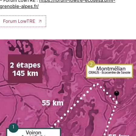
– Forum LowTRE :
https://forum-lowtre-ecosesa.univ-
grenoble-alpes.fr/
Forum LowTRE