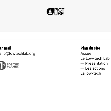
ar mail
Plan du site
ello@lowtechlab.org
Accueil
Le Low-tech Lab
— Présentation
— Les actions
La low-tech
on. Le poids des
Facebook
,
Twitte