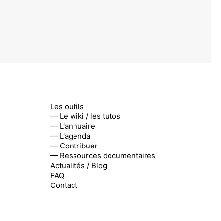
Les outils
— Le wiki / les tutos
— L'annuaire
— L'agenda
— Contribuer
— Ressources documentaires
Actualités / Blog
FAQ
Contact
r
,
Instagram
,
Linkedin
,
YouTube
,
Flux RSS