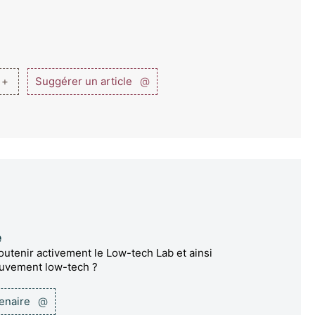
 +
Suggérer un article
@
e
utenir activement le Low-tech Lab et ainsi
ouvement low-tech ?
tenaire
@