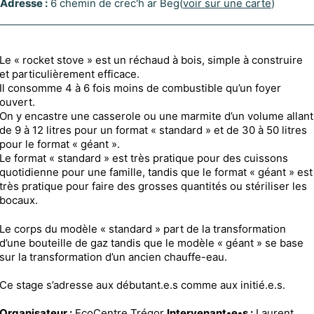
Adresse :
6 chemin de crec'h ar Beg(
voir sur une carte
)
Le « rocket stove » est un réchaud à bois, simple à construire
et particulièrement efficace.
Il consomme 4 à 6 fois moins de combustible qu’un foyer
ouvert.
On y encastre une casserole ou une marmite d’un volume allant
de 9 à 12 litres pour un format « standard » et de 30 à 50 litres
pour le format « géant ».
Le format « standard » est très pratique pour des cuissons
quotidienne pour une famille, tandis que le format « géant » est
très pratique pour faire des grosses quantités ou stériliser les
bocaux.
Le corps du modèle « standard » part de la transformation
d’une bouteille de gaz tandis que le modèle « géant » se base
sur la transformation d’un ancien chauffe-eau.
Ce stage s’adresse aux débutant.e.s comme aux initié.e.s.
Organisateur :
EcoCentre Trégor
Intervenant•e•s :
Laurent