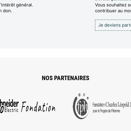
’intérêt général.
Vous souhaitez so
n don.
contribuer au m
Je deviens par
NOS PARTENAIRES