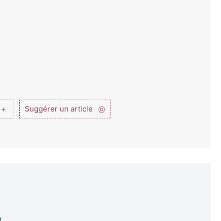
 +
Suggérer un article
@
e