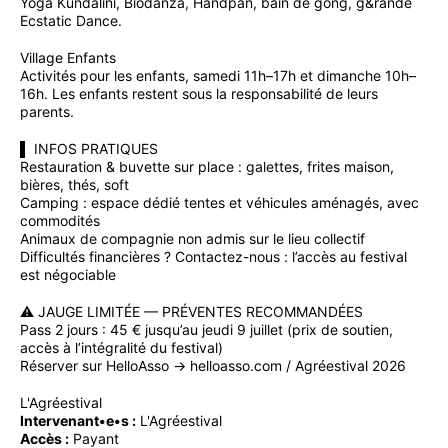
Yoga Kundalini, Biodanza, Handpan, bain de gong, g&rande
Ecstatic Dance.
Village Enfants
Activités pour les enfants, samedi 11h–17h et dimanche 10h–
16h. Les enfants restent sous la responsabilité de leurs
parents.
▌ INFOS PRATIQUES
Restauration & buvette sur place : galettes, frites maison,
bières, thés, soft
Camping : espace dédié tentes et véhicules aménagés, avec
commodités
Animaux de compagnie non admis sur le lieu collectif
Difficultés financières ? Contactez-nous : l’accès au festival
est négociable
⚠️ JAUGE LIMITÉE — PRÉVENTES RECOMMANDÉES
Pass 2 jours : 45 € jusqu’au jeudi 9 juillet (prix de soutien,
accès à l’intégralité du festival)
Réserver sur HelloAsso → helloasso.com / Agréestival 2026
L'Agréestival
Intervenant•e•s :
L'Agréestival
Accès :
Payant