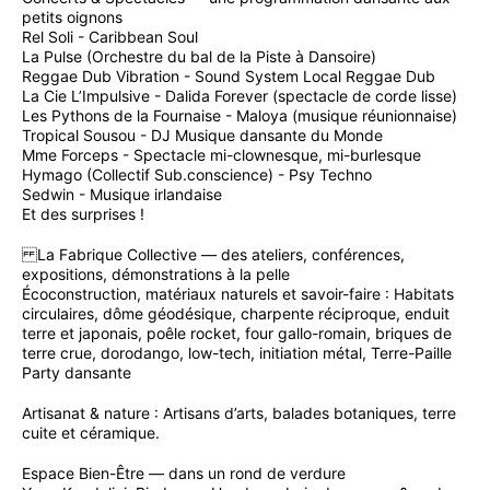
petits oignons
Rel Soli - Caribbean Soul
La Pulse (Orchestre du bal de la Piste à Dansoire)
Reggae Dub Vibration - Sound System Local Reggae Dub
La Cie L’Impulsive - Dalida Forever (spectacle de corde lisse)
Les Pythons de la Fournaise - Maloya (musique réunionnaise)
Tropical Sousou - DJ Musique dansante du Monde
Mme Forceps - Spectacle mi-clownesque, mi-burlesque
Hymago (Collectif Sub.conscience) - Psy Techno
Sedwin - Musique irlandaise
Et des surprises !
La Fabrique Collective — des ateliers, conférences,
expositions, démonstrations à la pelle
Écoconstruction, matériaux naturels et savoir-faire : Habitats
circulaires, dôme géodésique, charpente réciproque, enduit
terre et japonais, poêle rocket, four gallo-romain, briques de
terre crue, dorodango, low-tech, initiation métal, Terre-Paille
Party dansante
Artisanat & nature : Artisans d’arts, balades botaniques, terre
cuite et céramique.
Espace Bien-Être — dans un rond de verdure