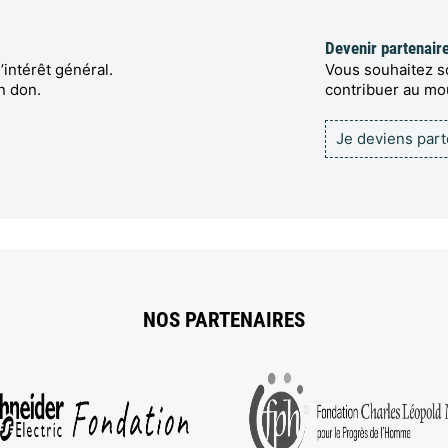
Devenir partenair
’intérêt général.
Vous souhaitez so
n don.
contribuer au m
Je deviens par
NOS PARTENAIRES