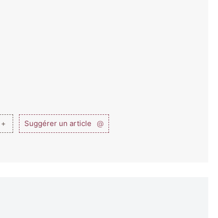
 +
Suggérer un article
@