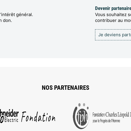
Devenir partenair
’intérêt général.
Vous souhaitez so
n don.
contribuer au m
Je deviens par
NOS PARTENAIRES