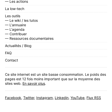
— Les actions
La low-tech
Les outils
— Le wiki / les tutos
— L'annuaire
— L'agenda
— Contribuer
— Ressources documentaires
Actualités / Blog
FAQ
Contact
Ce site internet est un site basse consommation. Le poids des
pages est 12 fois moins important que sur la moyenne des
sites web.
En savoir plus
.
Facebook
,
Twitter
,
Instagram
,
Linkedin
,
YouTube
,
Flux RSS
Inscrivez-vous
à notre newsletter mensuelle.