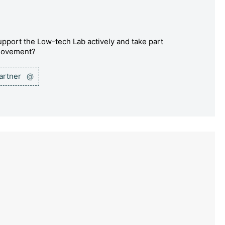
pport the Low-tech Lab actively and take part
 movement?
partner
@