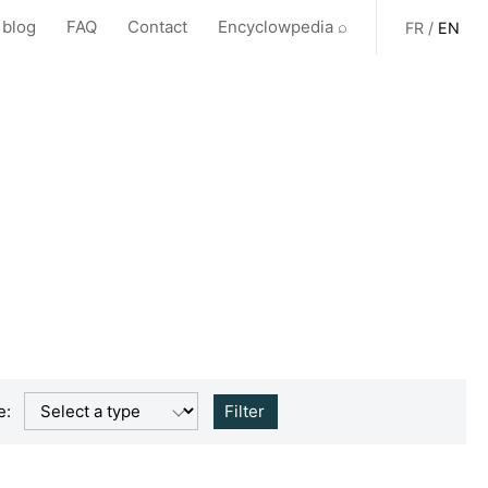
 blog
FAQ
Contact
Encyclowpedia ⌕
FR
/
EN
e:
Filter