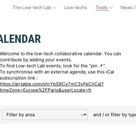
The Low-tech Lab
Low-techs
Tools
News /
ALENDAR
Welcome to the low-tech collaborative calendar. You can
contribute by adding your events.
To find Low-tech Lab events, look for the “pin 📌”.
To synchronise with an external agenda, use this iCal
subscription link :
https://airtable.com/shrYbSRCx7mC3yFeC/iCal?
timeZone=Europe%2FParis&userLocale=fr
 and / or filter by typ