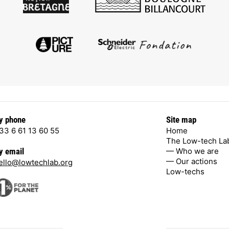
y phone
Site map
33 6 61 13 60 55
Home
The Low-tech La
— Who we are
y email
— Our actions
ello@lowtechlab.org
Low-techs