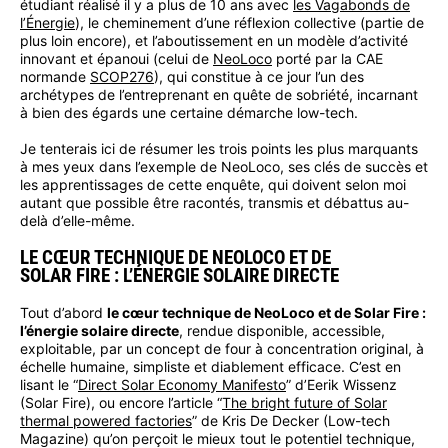
étudiant réalisé il y a plus de 10 ans avec
les Vagabonds de
l’Énergie
), le cheminement d’une réflexion collective (partie de
plus loin encore), et l’aboutissement en un modèle d’activité
innovant et épanoui (celui de
NeoLoco
porté par la CAE
normande
SCOP276
), qui constitue à ce jour l’un des
archétypes de l’entreprenant en quête de sobriété, incarnant
à bien des égards une certaine démarche low-tech.
Je tenterais ici de résumer les trois points les plus marquants
à mes yeux dans l’exemple de NeoLoco, ses clés de succès et
les apprentissages de cette enquête, qui doivent selon moi
autant que possible être racontés, transmis et débattus au-
delà d’elle-même.
LE CŒUR TECHNIQUE DE NEOLOCO ET DE
SOLAR FIRE : L’ÉNERGIE SOLAIRE DIRECTE
Tout d’abord
le cœur technique de NeoLoco et de Solar Fire :
l’énergie solaire directe
, rendue disponible, accessible,
exploitable, par un concept de four à concentration original, à
échelle humaine, simpliste et diablement efficace. C’est en
lisant le “
Direct Solar Economy Manifesto
” d’Eerik Wissenz
(Solar Fire), ou encore l’article “
The bright future of Solar
thermal powered factories
” de Kris De Decker (Low-tech
Magazine) qu’on perçoit le mieux tout le potentiel technique,