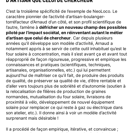
D’ARTISAN QUE CELUI DE CHERCHEUR
C’est la troisième spécificité de l’exemple de NeoLoco. Le
caractère pionnier de l’activité d’artisan-boulanger-
torréfacteur d’Arnaud d’un côté, et son profil scientifique de
l’autre, l’amène à
défricher un nouveau champ des possibles
piloté par l’impact sociétal, en réinventant autant le métier
d’artisan que celui de chercheur
. Car depuis plusieurs
années qu’il développe son modèle d’activité, Arnaud a
notamment appris à se servir de cette outil inhabituel qu’est le
four solaire à concentration, mais il s’est avant ça et avant tout
réapproprié de façon rigoureuse, progressive et empirique les
connaissances et pratiques (scientifiques, techniques,
artisanales, organisationnelles, etc.) qui lui permettent
aujourd’hui de maîtriser ce qu’il fait, de produire des produits
de qualité, de préserver sa qualité de vie, d’être rentable et
d’aller vers toujours plus de sobriété et d’autonomie (soutien à
la relocalisation de filières de production de graines
normandes, mutualisation du four solaire, livraisons de
proximité à vélo, développement de nouvel équipement
solaire pour remplacer ce qui reste à gaz ou électrique dans
son atelier, etc.). Il donne ainsi à voir un modèle d’activité
surprenant mais désirable !
Il a procédé de façon empirique, itérative, et convaincue ;