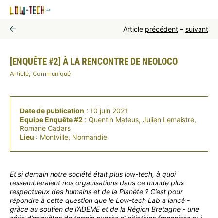
Article
précédent
–
suivant
[ENQUÊTE #2] À LA RENCONTRE DE NEOLOCO
Article, Communiqué
Date de publication
: 10 juin 2021
Equipe Enquête #2
: Quentin Mateus, Julien Lemaistre,
Romane Cadars
Lieu
: Montville, Normandie
Et si demain notre société était plus low-tech, à quoi
ressembleraient nos organisations dans ce monde plus
respectueux des humains et de la Planète ? C’est pour
répondre à cette question que le Low-tech Lab a lancé -
grâce au soutien de l’ADEME et de la Région Bretagne - une
série d’enquêtes de terrain auprès d’initiatives françaises qui