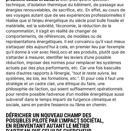
technique, d’isolation thermique du bâtiment, de passage aux
énergies renouvelables, de sacrifice, etc. En effet, au cours de
ses voyages autant que de ses expériences professionnelles il
réalise que si l’enjeu énergétique du siècle post bulle fossile et
matérielle, est la sobriété, l’économie, la réduction de la
consommation, il s’agit en réalité de changer de
comportements, de références, de modèles ou de
représentations énergétiques. Il est convaincu qu’il vaut mieux
s’attaquer dès aujourd’hui à cela, en premier lieu par l’exemple
qu’il donne à voir avec NeoLoco et ses produits, plutôt que de
s’attarder à mesurer, identifier les leviers d’une possible
réduction, imposer des normes pour remplacer les systèmes
actuels par des plus performants, etc. Car une fois basculés
dans d’autres rapports à l’énergie, “
tout le reste suivra, les
systèmes, les lois, les formations, etc.
”. Et pour cela il faut une
stratégie et un cadre clair, une éthique du faire, une
philosophie de l’action, qui soient suffisamment opérationnels
pour rendre possible l’advenue d’un modèle énergétique aussi
subversif dans le temps imparti de l’urgence climatique et
sociale, sans en perdre l’essence ou l’âme en chemin.
DÉFRICHER UN NOUVEAU CHAMP DES
POSSIBLES PILOTÉ PAR L’IMPACT SOCIÉTAL,
EN RÉINVENTANT AUTANT LE MÉTIER