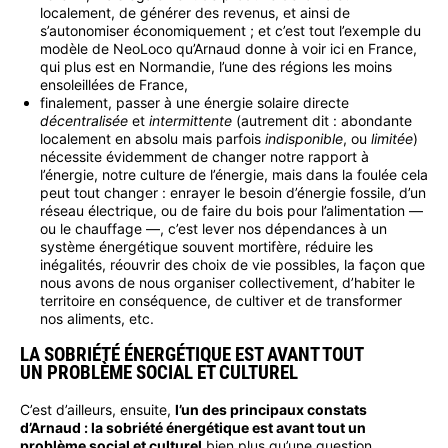
localement, de générer des revenus, et ainsi de
s’autonomiser économiquement ; et c’est tout l’exemple du
modèle de NeoLoco qu’Arnaud donne à voir ici en France,
qui plus est en Normandie, l’une des régions les moins
ensoleillées de France,
finalement, passer à une énergie solaire directe
décentralisée
et
intermittente
(autrement dit : abondante
localement en absolu mais parfois
indisponible
, ou
limitée
)
nécessite évidemment de changer notre rapport à
l’énergie, notre culture de l’énergie, mais dans la foulée cela
peut tout changer : enrayer le besoin d’énergie fossile, d’un
réseau électrique, ou de faire du bois pour l’alimentation —
ou le chauffage —, c’est lever nos dépendances à un
système énergétique souvent mortifère, réduire les
inégalités, réouvrir des choix de vie possibles, la façon que
nous avons de nous organiser collectivement, d’habiter le
territoire en conséquence, de cultiver et de transformer
nos aliments, etc.
LA SOBRIÉTÉ ÉNERGÉTIQUE EST AVANT TOUT
UN PROBLÈME SOCIAL ET CULTUREL
C’est d’ailleurs, ensuite,
l’un des principaux constats
d’Arnaud : la sobriété énergétique est avant tout un
problème social et culturel
bien plus qu’une question