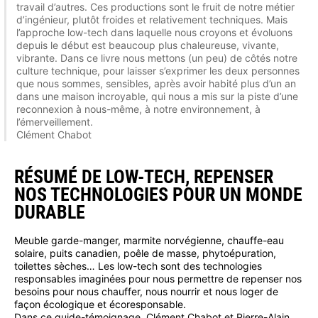
travail d’autres. Ces productions sont le fruit de notre métier
d’ingénieur, plutôt froides et relativement techniques. Mais
l’approche low-tech dans laquelle nous croyons et évoluons
depuis le début est beaucoup plus chaleureuse, vivante,
vibrante. Dans ce livre nous mettons (un peu) de côtés notre
culture technique, pour laisser s’exprimer les deux personnes
que nous sommes, sensibles, après avoir habité plus d’un an
dans une maison incroyable, qui nous a mis sur la piste d’une
reconnexion à nous-même, à notre environnement, à
l’émerveillement.
Clément Chabot
RÉSUMÉ DE LOW-TECH, REPENSER
NOS TECHNOLOGIES POUR UN MONDE
DURABLE
Meuble garde-manger, marmite norvégienne, chauffe-eau
solaire, puits canadien, poêle de masse, phytoépuration,
toilettes sèches… Les low-tech sont des technologies
responsables imaginées pour nous permettre de repenser nos
besoins pour nous chauffer, nous nourrir et nous loger de
façon écologique et écoresponsable.
Dans ce guide-témoignage, Clément Chabot et Pierre-Alain