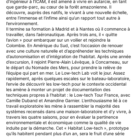
d’ingénieur à l’ICAM, il est amené à vivre en autarcie, en tant
que garde-parc, au cœur de la forêt amazonienne. Il
découvre, auprès des natifs, le vivant à une nouvelle échelle,
entre l’immense et l’infime ainsi qu’un rapport tout autre à
l’environnement.
Il termine sa formation à Madrid et à Nantes où il commence à
travailler, dans l’aéronautique. Après trois ans, il « quitte
l’avion » pour embarquer sur un voilier et rejoindre la
Colombie. En Amérique du Sud, c’est l’occasion de renouer
avec une culture naturelle et d’appréhender les techniques
d’autonomisation et d’intégration de l’habitat. Après une année
d’excursion, il rejoint Pierre-Alain Lévèque, à Concarneau, sur
le départ du Nomade des Mers, pour prendre la relève de
l’équipe qui part en mer. Le Low-tech Lab voit le jour. Assez
rapidement, après quelques escales sur le bateau-laboratoire,
l’envie de découvrir les low-tech pour le contexte occidental
les amène à monter un projet de documentation des
techniques propres à l’habitat : le Low-tech Tour France, avec
Camille Duband et Amandine Garnier. L’enthousiasme lié à ce
travail exploratoire les mène à rassembler la majorité des
systèmes recensés dans une maison-laboratoire et d’y vivre, à
travers les quatre saisons, pour en évaluer la pertinence
environnementale et économique comme la qualité de vie
induite par la démarche. Cet « Habitat Low-tech », prototype
qu’ils habitent pendant plus d’un an, sera le fruit d’une série