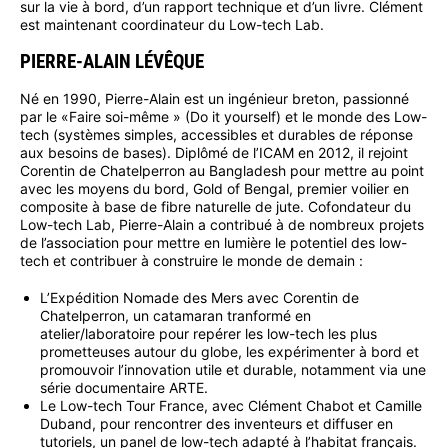
sur la vie à bord, d’un rapport technique et d’un livre. Clément
est maintenant coordinateur du Low-tech Lab.
PIERRE-ALAIN LÉVÊQUE
Né en 1990, Pierre-Alain est un ingénieur breton, passionné
par le «Faire soi-même » (Do it yourself) et le monde des Low-
tech (systèmes simples, accessibles et durables de réponse
aux besoins de bases). Diplômé de l’ICAM en 2012, il rejoint
Corentin de Chatelperron au Bangladesh pour mettre au point
avec les moyens du bord, Gold of Bengal, premier voilier en
composite à base de fibre naturelle de jute. Cofondateur du
Low-tech Lab, Pierre-Alain a contribué à de nombreux projets
de l’association pour mettre en lumière le potentiel des low-
tech et contribuer à construire le monde de demain :
L’Expédition Nomade des Mers avec Corentin de
Chatelperron, un catamaran tranformé en
atelier/laboratoire pour repérer les low-tech les plus
prometteuses autour du globe, les expérimenter à bord et
promouvoir l’innovation utile et durable, notamment via une
série documentaire ARTE.
Le Low-tech Tour France, avec Clément Chabot et Camille
Duband, pour rencontrer des inventeurs et diffuser en
tutoriels, un panel de low-tech adapté à l’habitat français.