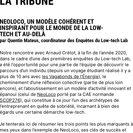
LA TRIBUNE
NEOLOCO, UN MODÈLE COHÉRENT ET
INSPIRANT POUR LE MONDE DE LA LOW-
TECH ET AU-DELÀ
par Quentin Mateus, coordinateur des Enquêtes du Low-tech Lab
Notre rencontre avec Arnaud Crétot, à la fin de l’année 2020,
dans le cadre d’une des premières enquêtes du Low-tech Lab,
a été l’opportunité pour une partie de l’équipe de découvrir le
parcours d’un individu (depuis un voyage étudiant réalisé il y a
plus de 10 ans avec
les Vagabonds de l’Énergie
), le
cheminement d’une réflexion collective (partie de plus loin
encore), et l’aboutissement en un modèle d’activité innovant et
épanoui (celui de
NeoLoco
porté par la CAE normande
SCOP276
), qui constitue à ce jour l’un des archétypes de
l’entreprenant en quête de sobriété, incarnant à bien des
égards une certaine démarche low-tech.
Je tenterais ici de résumer les trois points les plus marquants à
mes yeux dans l’exemple de NeoLoco, ses clés de succès et