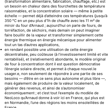
(transformation alimentaire, fabrication, chauffage, etc.) est
un besoin en chaleur dans des fourchettes de température
raisonnables, et la concentration solaire — même à petite
échelle — permet déjà d’atteindre ces températures (jusqu’à
350 °C en un peu plus d’1h de chauffe avec les 11 m² de
miroir du four d’Arnaud ; aujourd’hui on parle de fours, de
torréfaction, de séchoirs, mais demain on peut imaginer
faire bouillir de la vapeur et transformer simplement cette
énergie thermique en énergie mécanique pour alimenter
tout un tas d’autres applications,
en rendant possible une utilisation de cette énergie
décentralisée, peu coûteuse (à l’investissement limité et vite
rentabilisé), et (relativement) abondante, le modèle original
de four à concentration dont il est question démocratise
l’énergie solaire directe, et permet à chaque nouvel.le
usager.e, non seulement de répondre à une partie de ses
besoins — d’être en ce sens plus autonome et plus libre —,
mais également de produire de la valeur localement, de
générer des revenus, et ainsi de s’autonomiser
économiquement ; et c’est tout l’exemple du modèle de
NeoLoco qu’Arnaud donne à voir ici en France, qui plus est
en Normandie, l’une des régions les moins ensoleillées de
France,