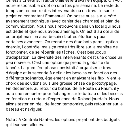
On est à cheval sur l’autonomie et le travail en équipe. On voit
notre responsable d’option une fois par semaine. Le reste du
temps on rencontre des intervenants ou on travaille sur le
projet en contactant Emmanuel. On bosse aussi sur le côté
avancement technique (avec cahier des charges) et plan de
communication. Nous nous retrouvons dans un local qui nous
est dédié et que nous avons aménagé. On est 6 au cœur de
ce projet mais on aura besoin d’autres étudiants pour
certaines avancées. On recrute des étudiants parmi l’option
énergie, i contrôle, mais ça reste très libre sur la manière de
fonctionner, de se répartir les tâches. C’est beaucoup
d’adaptation. La diversité des intervenants c’est une chose un
peu nouvelle. C’est une option qui prend la globalité de
l’année. La première phase consistait à organiser le travail
d’équipe et la seconde à définir les besoins en fonction des
différents scénarios, également en analysant les flux. Vient le
choix des solutions puis une grosse phase de prototypage.
Fin décembre, au retour du bateau de la Route du Rhum, il y
aura une rencontre pour échanger sur le bateau et les besoins
en fonction du retour d’expérience de Roland jourdain. Nous
allons tester en réel, de facon temporaire, puis retourner sur le
bateau et naviguer.
Note : A Centrale Nantes, les options projet ont des budgets
qui leur sont alloués.