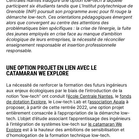
Centrales Nantes inaugure une option low-tech à laquelle
participent six étudiants tandis que L’Institut polytechnique de
Grenoble (INP) poursuit son programme avec pour fil rouge la
démarche low-tech. Ces orientations pédagogiques émergent
alors que convergent au centre des attentions des
problématiques bien spécifiques : la crise de l’énergie, la fuite
des jeunes employés en crise face au manque d’ambition
écologique de leurs entreprises, la nécessité de réconcilier
enseignement responsable et insertion professionnelle
responsable.
UNE OPTION PROJET EN LIEN AVEC LE
CATAMARAN WE EXPLORE
La nécessité de renforcer la formation des futurs ingénieurs
aux enjeux écologiques par le biais de l’introduction de la
notion “low-tech” ont conduit l’
école Centrale Nantes
, le
fonds
de dotation Explore
, le Low-tech Lab et l’
association Apala
à
proposer, à partir de cette rentrée 2022, une option projet
entièrement consacrée à l’appropriation de la démarche low-
tech. L’objet d’étude associant l’apprentissage des ingénieurs
à l’intégration de systèmes low-tech sur
le catamaran We
Explore
est à la hauteur des ambitions de sensibilisation et
d’homologation de la formation technique low-tech.