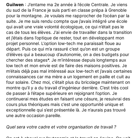
Guilwen
: J’entame ma 2e année à l’école Centrale. Je viens
du sud de la France je suis parti en classe prépa à Grenoble
pour la montagne. Je voulais me rapprocher de l’océan par la
suite. Je me suis rendu compte que j’avais intégré une école
qui avait une vraie volonté écologique, ce qui n’était pas le
cas de tous les élèves. J’ai envie de travailler dans la transition
et j’étais dans l’optique de rester, tout en développant mon
projet personnel. L’option low-tech me paraissait floue au
départ. Puis ce qui m’a rassuré c’est qu’on est un groupe
d’élèves qui a beaucoup d’autonomie, on a des budgets pour
chercher des stages*. Je m’intéresse depuis longtemps aux
low tech et mon envie est de faire des maisons positives. Je
m’étais déjà pas mal intéressé aux low-tech et j’avais certaines
connaissances car ma mère a un logement en paille et cuit au
four solaire. Chez moi, c’était plus du bricolage maintenant on
montre qu’il y a du travail d’ingénieur derrière. C’est très cool
de passer à l’étape supérieure en rejoignant l’option. Je
continuerai mes études en faisant une césure, je resuivrai des
cours plus théoriques mais c’est une opportunité unique et
exceptionnelle qui s’est présentée là. Je n’aurais pas trouvé
une autre occasion pareille.
Quel sera votre cadre et votre organisation de travail ?