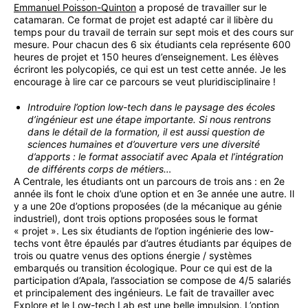
Emmanuel Poisson-Quinton
a proposé de travailler sur le
catamaran. Ce format de projet est adapté car il libère du
temps pour du travail de terrain sur sept mois et des cours sur
mesure. Pour chacun des 6 six étudiants cela représente 600
heures de projet et 150 heures d’enseignement. Les élèves
écriront les polycopiés, ce qui est un test cette année. Je les
encourage à lire car ce parcours se veut pluridisciplinaire !
Introduire l’option low-tech dans le paysage des écoles
d’ingénieur est une étape importante. Si nous rentrons
dans le détail de la formation, il est aussi question de
sciences humaines et d’ouverture vers une diversité
d’apports : le format associatif avec Apala et l’intégration
de différents corps de métiers…
A Centrale, les étudiants ont un parcours de trois ans : en 2e
année ils font le choix d’une option et en 3e année une autre. Il
y a une 20e d’options proposées (de la mécanique au génie
industriel), dont trois options proposées sous le format
« projet ». Les six étudiants de l’option ingénierie des low-
techs vont être épaulés par d’autres étudiants par équipes de
trois ou quatre venus des options énergie / systèmes
embarqués ou transition écologique. Pour ce qui est de la
participation d’Apala, l’association se compose de 4/5 salariés
et principalement des ingénieurs. Le fait de travailler avec
Explore et le Low-tech Lab est une belle impulsion. L’option