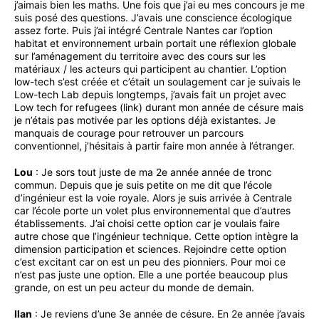
j’aimais bien les maths. Une fois que j’ai eu mes concours je me
suis posé des questions. J’avais une conscience écologique
assez forte. Puis j’ai intégré Centrale Nantes car l’option
habitat et environnement urbain portait une réflexion globale
sur l’aménagement du territoire avec des cours sur les
matériaux / les acteurs qui participent au chantier. L’option
low-tech s’est créée et c’était un soulagement car je suivais le
Low-tech Lab depuis longtemps, j’avais fait un projet avec
Low tech for refugees (link) durant mon année de césure mais
je n’étais pas motivée par les options déjà existantes. Je
manquais de courage pour retrouver un parcours
conventionnel, j’hésitais à partir faire mon année à l’étranger.
Lou
: Je sors tout juste de ma 2e année année de tronc
commun. Depuis que je suis petite on me dit que l’école
d’ingénieur est la voie royale. Alors je suis arrivée à Centrale
car l’école porte un volet plus environnemental que d’autres
établissements. J’ai choisi cette option car je voulais faire
autre chose que l’ingénieur technique. Cette option intègre la
dimension participation et sciences. Rejoindre cette option
c’est excitant car on est un peu des pionniers. Pour moi ce
n’est pas juste une option. Elle a une portée beaucoup plus
grande, on est un peu acteur du monde de demain.
Ilan
: Je reviens d’une 3e année de césure. En 2e année j’avais