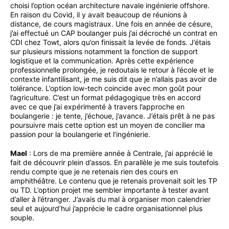
choisi l’option océan architecture navale ingénierie offshore.
En raison du Covid, il y avait beaucoup de réunions à
distance, de cours magistraux. Une fois en année de césure,
j’ai effectué un CAP boulanger puis j’ai décroché un contrat en
CDI chez Towt, alors qu’on finissait la levée de fonds. J’étais
sur plusieurs missions notamment la fonction de support
logistique et la communication. Après cette expérience
professionnelle prolongée, je redoutais le retour à l’école et le
contexte infantilisant, je me suis dit que je n’allais pas avoir de
tolérance. L’option low-tech coincide avec mon goût pour
l’agriculture. C’est un format pédagogique très en accord
avec ce que j’ai expérimenté à travers l’approche en
boulangerie : je tente, j’échoue, j’avance. J’étais prêt à ne pas
poursuivre mais cette option est un moyen de concilier ma
passion pour la boulangerie et l’ingénierie.
Mael
: Lors de ma première année à Centrale, j’ai apprécié le
fait de découvrir plein d’assos. En parallèle je me suis toutefois
rendu compte que je ne retenais rien des cours en
amphithéâtre. Le contenu que je retenais provenait soit les TP
ou TD. L’option projet me sembler importante à tester avant
d’aller à l’étranger. J’avais du mal à organiser mon calendrier
seul et aujourd’hui j’apprécie le cadre organisationnel plus
souple.