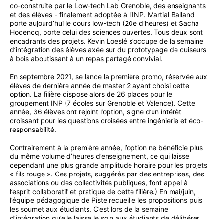
co-construite par le Low-tech Lab Grenoble, des enseignants
et des élèves - finalement adoptée à l’INP. Martial Balland
porte aujourd’hui le cours low-tech (20e d’heures) et Sacha
Hodencq, porte celui des sciences ouvertes. Tous deux sont
encadrants des projets. Kevin Loeslé s’occupe de la semaine
d’intégration des élèves axée sur du prototypage de cuiseurs
à bois aboutissant à un repas partagé convivial.
En septembre 2021, se lance la première promo, réservée aux
élèves de dernière année de master 2 ayant choisi cette
option. La filière dispose alors de 26 places pour le
groupement INP (7 écoles sur Grenoble et Valence). Cette
année, 36 élèves ont rejoint l’option, signe d’un intérêt
croissant pour les questions croisées entre ingénierie et éco-
responsabilité.
Contrairement à la première année, l’option ne bénéficie plus
du même volume d’heures d’enseignement, ce qui laisse
cependant une plus grande amplitude horaire pour les projets
« fils rouge ». Ces projets, suggérés par des entreprises, des
associations ou des collectivités publiques, font appel à
l’esprit collaboratif et pratique de cette filière.) En mai/juin,
l’équipe pédagogique de Piste recueille les propositions puis
les soumet aux étudiants. C’est lors de la semaine
d’intégration qu’elle laisse le soin aux étudiants de délibérer