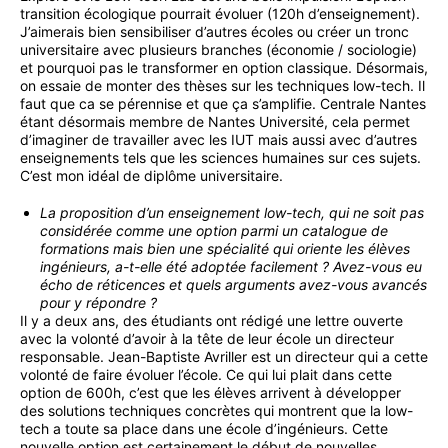
transition écologique pourrait évoluer (120h d’enseignement).
J’aimerais bien sensibiliser d’autres écoles ou créer un tronc
universitaire avec plusieurs branches (économie / sociologie)
et pourquoi pas le transformer en option classique. Désormais,
on essaie de monter des thèses sur les techniques low-tech. Il
faut que ca se pérennise et que ça s’amplifie. Centrale Nantes
étant désormais membre de Nantes Université, cela permet
d’imaginer de travailler avec les IUT mais aussi avec d’autres
enseignements tels que les sciences humaines sur ces sujets.
C’est mon idéal de diplôme universitaire.
La proposition d’un enseignement low-tech, qui ne soit pas
considérée comme une option parmi un catalogue de
formations mais bien une spécialité qui oriente les élèves
ingénieurs, a-t-elle été adoptée facilement ? Avez-vous eu
écho de réticences et quels arguments avez-vous avancés
pour y répondre ?
Il y a deux ans, des étudiants ont rédigé une lettre ouverte
avec la volonté d’avoir à la tête de leur école un directeur
responsable. Jean-Baptiste Avriller est un directeur qui a cette
volonté de faire évoluer l’école. Ce qui lui plait dans cette
option de 600h, c’est que les élèves arrivent à développer
des solutions techniques concrètes qui montrent que la low-
tech a toute sa place dans une école d’ingénieurs. Cette
nouvelle option est certainement le début de nouvelles