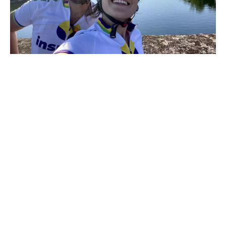
Bon vent ! © Inspeer
Inspeer
Parcours d'Inspeer'action
Facebook d'Inspeer
Instagram d'Inspeer
Programme Low-tech Explorer
CONTRIBUEZ À L’ENRICHISSEMENT DES
OUTILS COLLABORATIFS