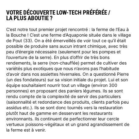
VOTRE DÉCOUVERTE LOW-TECH PRÉFÉRÉE /
LA PLUS ABOUTIE ?
C’est notre tout premier projet rencontré : la ferme de l’Eau à
la Bouche ! C’est une ferme d’Aquaponie située dans le village
de Pout (33). On a été émerveillés de voir tout ce qu’il était
possible de produire sans aucun intrant chimique, avec très
peu d’énergie nécessaire (seulement pour les pompes et
l’ouverture de la serre). En plus d’offrir de très bons
rendements, la serre (non-chauffée) permet de cultiver des
variétés plus exotiques que nous n’avons pas l’habitude
d’avoir dans nos assiettes hivernales. On a questionné Pierre
(un des fondateurs) sur sa vision initiale du projet. Lui et son
équipe souhaitaient nourrir tout un village (environ 300
personnes) en proposant des paniers légumes. Ils se sont
rendu compte de la complexité de servir des particuliers
(saisonnalité et redondance des produits, clients parfois peu
assidus etc.). Ils se sont donc tournés vers la restauration
plutôt haut de gamme en desservant les restaurants
environnants. Ils continuent de perfectionner leur cercle
vertueux poissons-végétaux et un grand agrandissement de
la ferme est à venir.