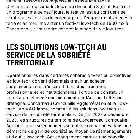
ce faire, l’association organise le Festival low-tech à
Concarneau du samedi 25 juin au dimanche 3 juillet. Basé sur
un programme de neuf jours, le festival est au confluent de
nombreuses années de collectage et d’engagements menés à
terre et en mer. Implanter un festival low-tech de 1600 m2 à
Concarneau, c’est rendre concret le mode de vie low-tech.
LES SOLUTIONS LOW-TECH AU
SERVICE DE LA SOBRIÉTÉ
TERRITORIALE
Opérationnelles dans certaines sphères privées ou collectives,
les low-tech doivent désormais gravir un échelon
supplémentaire en s’insérant dans des structures
professionnelles et institutionnelles. Fort de ce constat, un
appel à projet mené conjointement par l’Ademe, la Région
Bretagne, Concarneau Cornouaille Agglomération et le Low-
tech Lab a été lancé, nommé : « les solutions low-tech au
service de la sobriété territoriale ». De juin 2022 à décembre
2023, les structures du territoire de Concarneau Cornouaille
Agglomération sélectionnées seront accompagnées dans une
démarche de gain de sobriété au moyen de réaménagements
et d’outils low-tech. Cet engagement marque une nouvelle