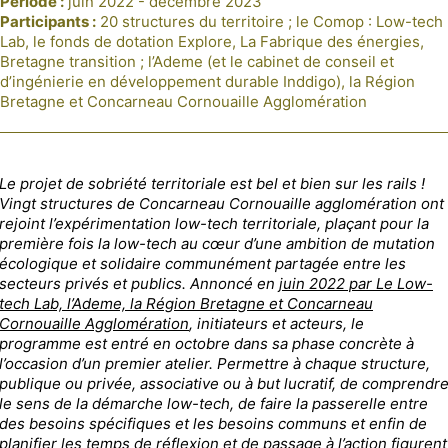
Période :
juin 2022 - décembre 2023
Participants :
20 structures du territoire ; le Comop : Low-tech
Lab, le fonds de dotation Explore, La Fabrique des énergies,
Bretagne transition ; l’Ademe (et le cabinet de conseil et
d’ingénierie en développement durable Inddigo), la Région
Bretagne et Concarneau Cornouaille Agglomération
Le projet de sobriété territoriale est bel et bien sur les rails !
Vingt structures de Concarneau Cornouaille agglomération ont
rejoint l’expérimentation low-tech territoriale, plaçant pour la
première fois la low-tech au cœur d’une ambition de mutation
écologique et solidaire communément partagée entre les
secteurs privés et publics. Annoncé en
juin 2022 par Le Low-
tech Lab, l’Ademe, la Région Bretagne et Concarneau
Cornouaille Agglomération
, initiateurs et acteurs, le
programme est entré en octobre dans sa phase concrète à
l’occasion d’un premier atelier. Permettre à chaque structure,
publique ou privée, associative ou à but lucratif, de comprendr
le sens de la démarche low-tech, de faire la passerelle entre
des besoins spécifiques et les besoins communs et enfin de
planifier les temps de réflexion et de passage à l’action figurent