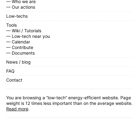
— Who we are
— Our actions
Low-techs
Tools
— Wiki / Tutorials
— Low-tech near you
— Calendar
— Contribute
— Documents
News / blog
FAQ
Contact
You are browsing a “low-tech” energy-efficient website. Page
weight is 12 times less important than on the average website.
Read more
.
Facebook
,
Twitter
,
Instagram
,
Linkedin
,
RSS Feed
Subscribe
to our monthly newsletter.