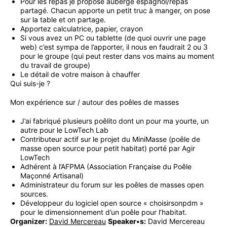
Pour les repas je propose auberge espagnol/repas
partagé. Chacun apporte un petit truc à manger, on pose
sur la table et on partage.
Apportez calculatrice, papier, crayon
Si vous avez un PC ou tablette (de quoi ouvrir une page
web) c’est sympa de l’apporter, il nous en faudrait 2 ou 3
pour le groupe (qui peut rester dans vos mains au moment
du travail de groupe)
Le détail de votre maison à chauffer
Qui suis-je ?
Mon expérience sur / autour des poêles de masses
J’ai fabriqué plusieurs poêlito dont un pour ma yourte, un
autre pour le LowTech Lab
Contributeur actif sur le projet du MiniMasse (poêle de
masse open source pour petit habitat) porté par Agir
LowTech
Adhérent à l’AFPMA (Association Française du Poêle
Maçonné Artisanal)
Administrateur du forum sur les poêles de masses open
sources.
Développeur du logiciel open source « choisirsonpdm »
pour le dimensionnement d’un poêle pour l’habitat.
Organizer:
David Mercereau
Speaker•s:
David Mercereau