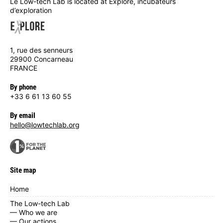
Le Low-tech Lab is located at Explore, incubateurs
d’exploration
1, rue des senneurs
29900 Concarneau
FRANCE
By phone
+33 6 61 13 60 55
By email
hello@lowtechlab.org
Site map
Home
The Low-tech Lab
— Who we are
— Our actions