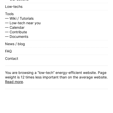
Low-techs
Tools
— Wiki / Tutorials
— Low-tech near you
— Calendar
— Contribute
— Documents
News / blog
FAQ
Contact
You are browsing a “low-tech” energy-efficient website. Page
weight is 12 times less important than on the average website.
Read more
.
Facebook
,
Twitter
,
Instagram
,
Linkedin
,
RSS Feed
Subscribe
to our monthly newsletter.