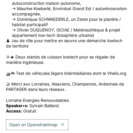
autoconstruction maison autonome,
-> Maurine Koeberlé, Envirobat Grand Est / autorénoavation
accompagnée,
-> Dominique SCHWAEDERLE, un Zeste pour la planète /
habitat participatif
-> Olivier DUQUENOY, ISCIAE / Matériauthèque & projet
appartement low-tech (biosphère urbaine)
♟️ Jeu de rôle pour mettre en œuvre une démarche lowtech
de territoire
🌞🔥 Deux stands de cuisson lowtech pour se régaler de
manière ingénieuse.
🛺🚲 Test de véhicules légers intérmédiaires dont le Vhelio.org
🤝 Merci aux Lorraines, Alsaciens, Champenois, Ardennais de
PARTAGER dans leurs réseaux.
Lorraine Energies Renouvelables
Speaker•s:
Sylvain Balland
Access:
Gratuit
Open on Openstreetmap