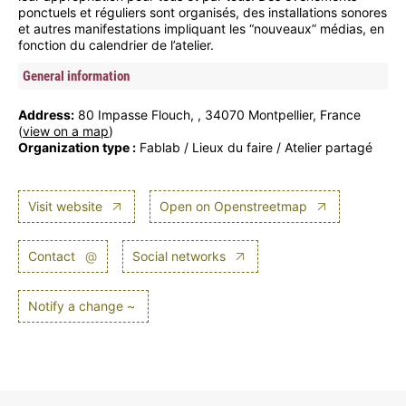
ponctuels et réguliers sont organisés, des installations sonores
et autres manifestations impliquant les “nouveaux” médias, en
fonction du calendrier de l’atelier.
General information
Address:
80 Impasse Flouch, , 34070 Montpellier, France
(
view on a map
)
Organization type :
Fablab / Lieux du faire / Atelier partagé
Visit website
Open on Openstreetmap
Contact
@
Social networks
Notify a change ~