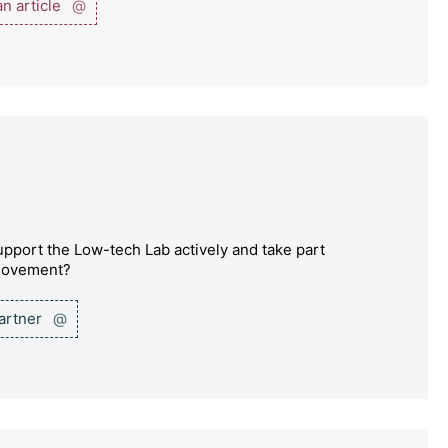
n article
@
pport the Low-tech Lab actively and take part
 movement?
partner
@