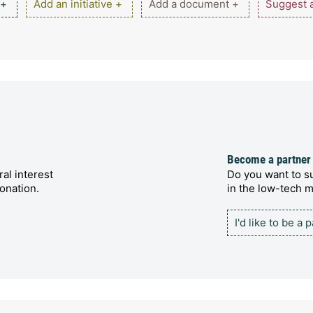
 +
Add an initiative +
Add a document +
Suggest a
Become a partner
al interest
Do you want to su
onation.
in the low-tech
I'd like to be a 