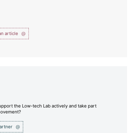
n article
@
pport the Low-tech Lab actively and take part
 movement?
partner
@