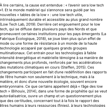
À lire certains, la cause est entendue : « l’avenir sera low tech
»1. Et le monde matériel qui s’annonce sera guidé par les
nouvelles « tables de la low » : une low tech utile,
intrinsèquement durable et accessible au plus grand nombre
(Low Tech Lab, 2019). Derrière cet engouement pour le low
tech, qui se diffuse dans plusieurs pays des Nords et que
promeuvent certaines institutions pour les pays émergents (La
Fabrique Écologique, 2018), se joue bien plus qu’un effet de
mode ou une forme de résistance à un monde de la haute
technologie accaparé par quelques grands groupes
multinationaux. Cet entrain pour les technologies à faible
intensité énergétique et matérielle témoigne à sa manière de
changements plus profonds, renforcés par les accélérations
des mutations climatiques en cours (Steffen, 2015). Ces
changements participent en fait d’une redéfinition des rapports
de l’être humain non seulement à la technique, mais à la
matière, et donc d’une nouvelle écologie, souvent encore
embryonnaire. Ce que certains appellent déjà « l’âge des low
tech » (Bihouix, 2014), dans une forme de prophétie qui se veut
autoréalisatrice, ouvre un champ et un questionnement plus
que des certitudes, concernant tout à la fois le rapport des
êtres humains à leurs ressources (finies), à leurs technologies