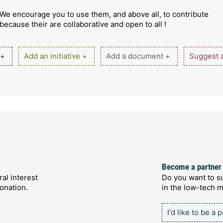
We encourage you to use them, and above all, to contribute
because their are collaborative and open to all !
 +
Add an initiative +
Add a document +
Suggest a
Become a partner
al interest
Do you want to su
onation.
in the low-tech
I'd like to be a 