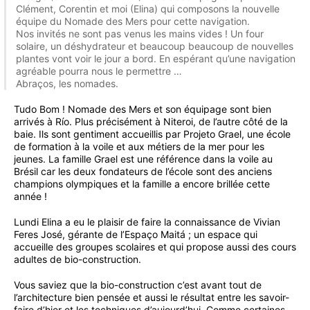
Clément, Corentin et moi (Elina) qui composons la nouvelle
équipe du Nomade des Mers pour cette navigation.
Nos invités ne sont pas venus les mains vides ! Un four
solaire, un déshydrateur et beaucoup beaucoup de nouvelles
plantes vont voir le jour a bord. En espérant qu’une navigation
agréable pourra nous le permettre …
Abraços, les nomades.
Tudo Bom ! Nomade des Mers et son équipage sont bien
arrivés à Río. Plus précisément à Niteroi, de l’autre côté de la
baie. Ils sont gentiment accueillis par Projeto Grael, une école
de formation à la voile et aux métiers de la mer pour les
jeunes. La famille Grael est une référence dans la voile au
Brésil car les deux fondateurs de l’école sont des anciens
champions olympiques et la famille a encore brillée cette
année !
Lundi Elina a eu le plaisir de faire la connaissance de Vivian
Feres José, gérante de l’Espaço Maitá ; un espace qui
accueille des groupes scolaires et qui propose aussi des cours
adultes de bio-construction.
Vous saviez que la bio-construction c’est avant tout de
l’architecture bien pensée et aussi le résultat entre les savoir-
faire d’hier et les techniques d’aujourd’hui. Comme certaines