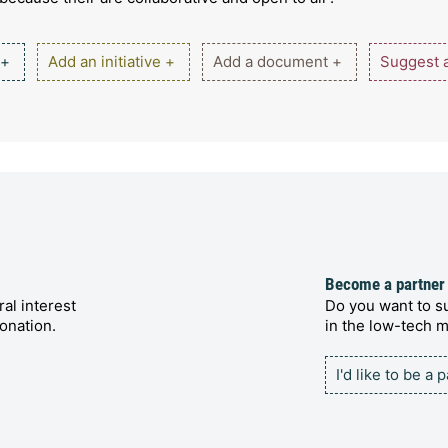
 +
Add an initiative +
Add a document +
Suggest a
Become a partner
al interest
Do you want to su
onation.
in the low-tech
I'd like to be a 