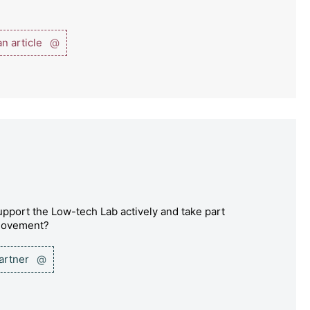
n article
@
pport the Low-tech Lab actively and take part
 movement?
partner
@