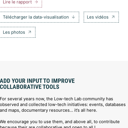
Lire le rapport
Télécharger la data-visualisation
Les vidéos
Les photos
ADD YOUR INPUT TO IMPROVE
COLLABORATIVE TOOLS
For several years now, the Low-tech Lab community has
observed and collected low-tech initiatives: events, databases
and maps, documentary resources… it’s all here.
We encourage you to use them, and above all, to contribute
because their are collaborative and open to all !